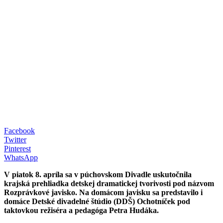
Facebook
Twitter
Pinterest
WhatsApp
V piatok 8. apríla sa v púchovskom Divadle uskutočnila
krajská prehliadka detskej dramatickej tvorivosti pod názvom
Rozprávkové javisko. Na domácom javisku sa predstavilo i
domáce Detské divadelné štúdio (DDŠ) Ochotníček pod
taktovkou režiséra a pedagóga Petra Hudáka.