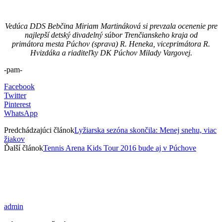
Vedúca DDS Bebčina Miriam Martináková si prevzala ocenenie pre
najlepší detský divadelný súbor Trenčianskeho kraja od
primátora mesta Púchov (sprava) R. Heneka, viceprimátora R.
Hvizdáka a riaditeľky DK Púchov Milady Vargovej.
-pam-
Facebook
Twitter
Pinterest
WhatsApp
Predchádzajúci článok
Lyžiarska sezóna skončila: Menej snehu, viac
žiakov
Ďalší článok
Tennis Arena Kids Tour 2016 bude aj v Púchove
admin