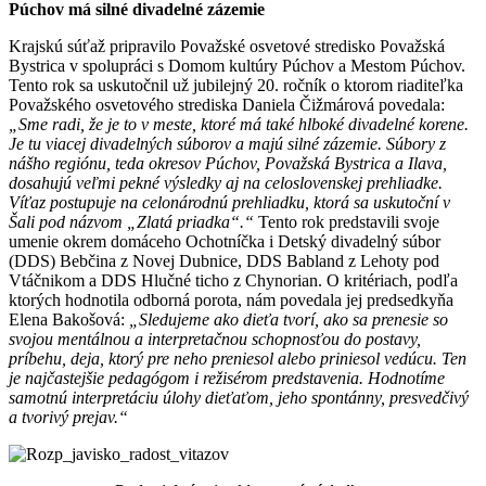
Púchov má silné divadelné zázemie
Krajskú súťaž pripravilo Považské osvetové stredisko Považská
Bystrica v spolupráci s Domom kultúry Púchov a Mestom Púchov.
Tento rok sa uskutočnil už jubilejný 20. ročník o ktorom riaditeľka
Považského osvetového strediska Daniela Čižmárová povedala:
„Sme radi, že je to v meste, ktoré má také hlboké divadelné korene.
Je tu viacej divadelných súborov a majú silné zázemie. Súbory z
nášho regiónu, teda okresov Púchov, Považská Bystrica a Ilava,
dosahujú veľmi pekné výsledky aj na celoslovenskej prehliadke.
Víťaz postupuje na celonárodnú prehliadku, ktorá sa uskutoční v
Šali pod názvom „Zlatá priadka“.“
Tento rok predstavili svoje
umenie okrem domáceho Ochotníčka i Detský divadelný súbor
(DDS) Bebčina z Novej Dubnice, DDS Babland z Lehoty pod
Vtáčnikom a DDS Hlučné ticho z Chynorian. O kritériach, podľa
ktorých hodnotila odborná porota, nám povedala jej predsedkyňa
Elena Bakošová:
„Sledujeme ako dieťa tvorí, ako sa prenesie so
svojou mentálnou a interpretačnou schopnosťou do postavy,
príbehu, deja, ktorý pre neho preniesol alebo priniesol vedúcu. Ten
je najčastejšie pedagógom i režisérom predstavenia. Hodnotíme
samotnú interpretáciu úlohy dieťaťom, jeho spontánny, presvedčivý
a tvorivý prejav.“