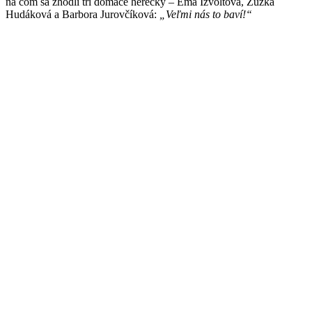
na čom sa zhodli tri domáce herečky – Ema Ižvoltová, Zuzka
Hudáková a Barbora Jurovčíková:
„Veľmi nás to baví!“