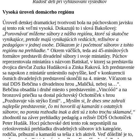
Radosť detí pri vyhlasovaní výsledkov
Vysoká úroveň domáceho regiónu
Úroveň detskej dramatickej tvorivosti bola na púchovskom javisku
aj tento rok veľmi vysoká. Dokazujú to i slová Bakošovej:
„
Porovnávať môžeme súbory z nášho regiónu, ktoré sú skutočne
vynikajúce, pretože majú vynikajúcich vedúcich, režisérov a
pedagógov v jednej osobe. Dôkazom je i početnosť súborov z tohto
regiónu na prehliadke.“
Okrem väčších, teda asi 45-minútových
formátov predstavili divadelné súbory i svoje miniatúry. Púchov
reprezentovala miniatúra s názvom Batiskaf, v ktorej sa predstavila
dvojica dievčat Zuzka Hudáková a Zinka Raková. Ich predstavenie
sa napokon z miniatúr umiestnilo najvyššie, keď v konkurencii
ôsmich divadelných predstavení skončili na 4. mieste. Víťazom sa
stal DDS Bebčina s divadelnou hrou „Maličká, neboj sa…“.
Bebčina obsadila i druhé miesto s predstavením „Vincóóó“ a na
bronzovú priečku sa dostal púchovský Ochotníček s hrou
„Pozdravuje vás strýko Emil“.
„Myslím si, že dnes sme zahrali
najlepšie predstavenie, čo mi hovorili aj kamaráti s ostatných
súborov, no porota rozhodla inak a deti sú z toho trochu sklamané,“
zhodnotil na záver prehliadky pedagóg a režisér DDŠ Ochotníček
Peter Hudák. Hoci púchovské deti tento rok nepostúpili na
celoslovenskú prehliadku divadelných súborov ich kategórie,
rodičia, príbuzní a kamaráti sa tešia z ich aktivít. Veď dôležité je to,