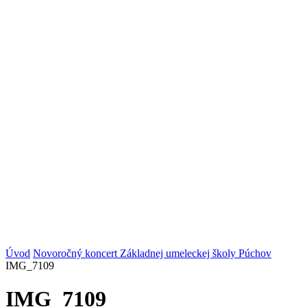
Úvod
Novoročný koncert Základnej umeleckej školy Púchov
IMG_7109
IMG_7109