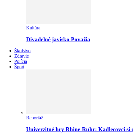
Kultúra
Divadelné javisko Považia
Školstvo
Zdravie
Polícia
Šport
Reportáž
Univerzitné hry Rhine-Ruhr: Kadlecovci si o