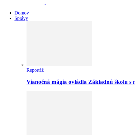
Domov
Správy
Reportáž
Vianočná mágia ovládla Základnú školu s 