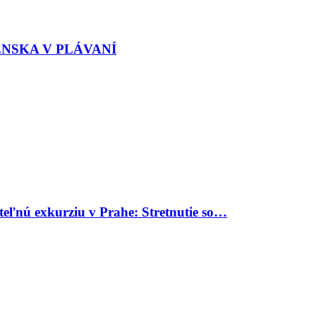
ENSKA V PLÁVANÍ
uteľnú exkurziu v Prahe: Stretnutie so…