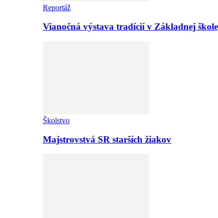
Reportáž
Vianočná výstava tradícií v Základnej ško
Školstvo
Majstrovstvá SR starších žiakov