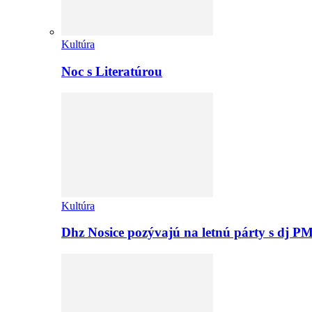
Kultúra
Noc s Literatúrou
Kultúra
Dhz Nosice pozývajú na letnú párty s d