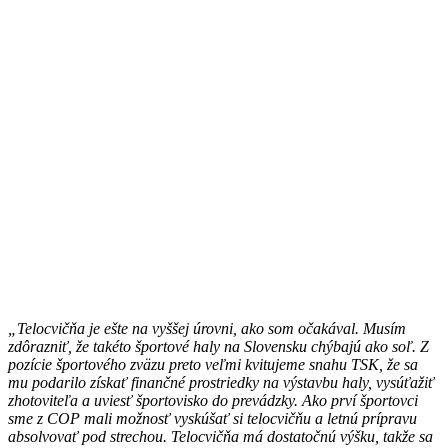
„Telocvičňa je ešte na vyššej úrovni, ako som očakával. Musím
zdôrazniť, že takéto športové haly na Slovensku chýbajú ako soľ. Z
pozície športového zväzu preto veľmi kvitujeme snahu TSK, že sa
mu podarilo získať finančné prostriedky na výstavbu haly, vysúťažiť
zhotoviteľa a uviesť športovisko do prevádzky. Ako prví športovci
sme z COP mali možnosť vyskúšať si telocvičňu a letnú prípravu
absolvovať pod strechou. Telocvičňa má dostatočnú výšku, takže sa