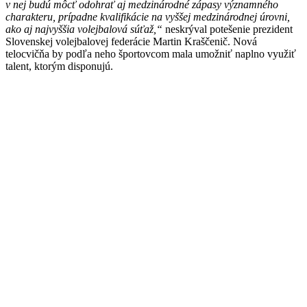
v nej budú môcť odohrať aj medzinárodné zápasy významného
charakteru, prípadne kvalifikácie na vyššej medzinárodnej úrovni,
ako aj najvyššia volejbalová súťaž,“
neskrýval potešenie prezident
Slovenskej volejbalovej federácie Martin Kraščenič. Nová
telocvičňa by podľa neho športovcom mala umožniť naplno využiť
talent, ktorým disponujú.