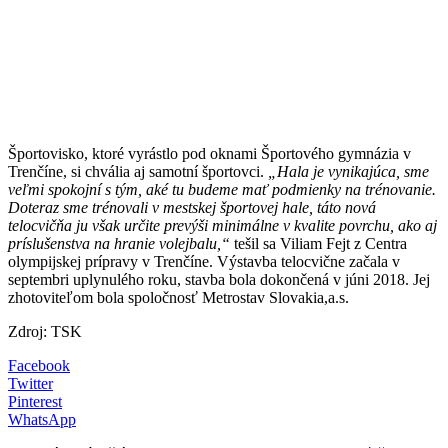
Športovisko, ktoré vyrástlo pod oknami Športového gymnázia v
Trenčíne, si chvália aj samotní športovci.
„Hala je vynikajúca, sme
veľmi spokojní s tým, aké tu budeme mať podmienky na trénovanie.
Doteraz sme trénovali v mestskej športovej hale, táto nová
telocvičňa ju však určite prevýši minimálne v kvalite povrchu, ako aj
príslušenstva na hranie volejbalu,“
tešil sa Viliam Fejt z Centra
olympijskej prípravy v Trenčíne. Výstavba telocvične začala v
septembri uplynulého roku, stavba bola dokončená v júni 2018. Jej
zhotoviteľom bola spoločnosť Metrostav Slovakia,a.s.
Zdroj: TSK
Facebook
Twitter
Pinterest
WhatsApp