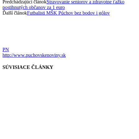
Predchádzajúci článok
Stravovanie seniorov a zdravotne ťažko
postihnutých občanov za 1 euro
Ďalší článok
Futbalisti MŠK Púchov bez bodov i gólov
PN
http://www.puchovskenoviny.sk
SÚVISIACE ČLÁNKY