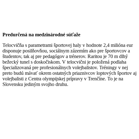
Predurčená na medzinárodné súťaže
Telocvičňa s parametrami športovej haly v hodnote 2,4 milióna eur
disponuje posilňovňou, sociálnym zázemím ako pre športovcov a
študentov, tak aj pre pedagógov a trénerov. Raritou je 70 m dlhý
bežecký tunel s doskočiskom. V telocvični je položená podlaha
špecializovaná pre profesionálnych volejbalistov. Tréningy v nej
preto budú mávať okrem ostatných priaznivcov loptových športov aj
volejbalisti z Centra olympijskej prípravy v Trenčíne. To je na
Slovensku jediným svojho druhu.