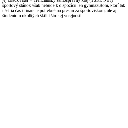
jej zriaďovateľ – Trenčiansky samosprávny kraj (TSK). Nový
športový stánok však nebude k dispozícii len gymnazistom, ktorí tak
ušetria čas i financie potrebné na presun za športoviskom, ale aj
študentom okolitých škôl i širokej verejnosti.