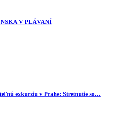
ENSKA V PLÁVANÍ
uteľnú exkurziu v Prahe: Stretnutie so…