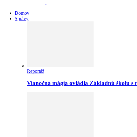
Domov
Správy
Reportáž
Vianočná mágia ovládla Základnú školu s 