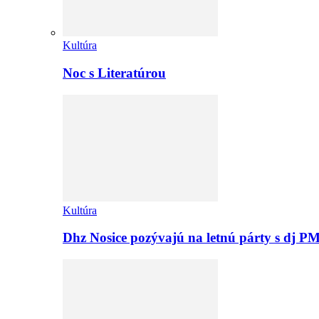
Kultúra
Noc s Literatúrou
Kultúra
Dhz Nosice pozývajú na letnú párty s d