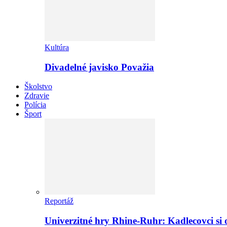
Kultúra
Divadelné javisko Považia
Školstvo
Zdravie
Polícia
Šport
Reportáž
Univerzitné hry Rhine-Ruhr: Kadlecovci si o