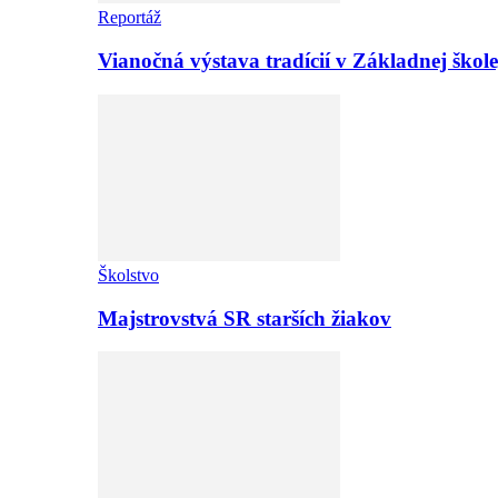
Reportáž
Vianočná výstava tradícií v Základnej ško
Školstvo
Majstrovstvá SR starších žiakov