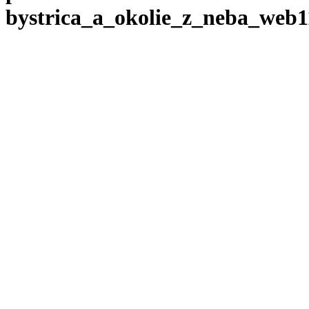
bystrica_a_okolie_z_neba_web1