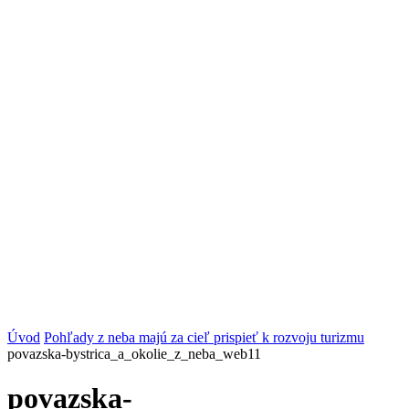
Úvod
Pohľady z neba majú za cieľ prispieť k rozvoju turizmu
povazska-bystrica_a_okolie_z_neba_web11
povazska-