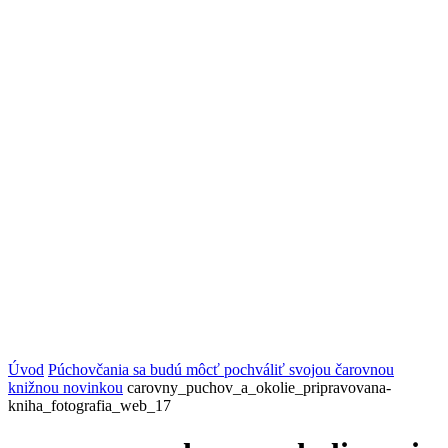
Úvod
Púchovčania sa budú môcť pochváliť svojou čarovnou
knižnou novinkou
carovny_puchov_a_okolie_pripravovana-
kniha_fotografia_web_17