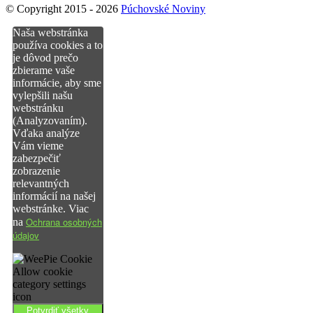
© Copyright 2015 - 2026
Púchovské Noviny
Naša webstránka
používa cookies a to
je dôvod prečo
zbierame vaše
informácie, aby sme
vylepšili našu
webstránku
(Analyzovaním).
Vďaka analýze
Vám vieme
zabezpečiť
zobrazenie
relevantných
informácií na našej
webstránke. Viac
Ochrana osobných
na
údajov
Potvrdiť všetky