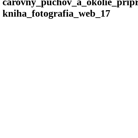
carovny_puchov_a_okolie_prip
kniha_fotografia_web_17