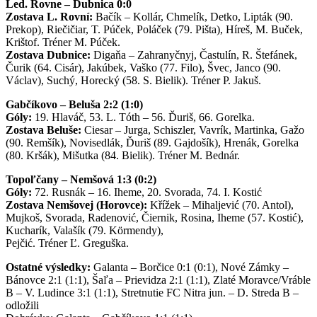
Led. Rovne – Dubnica 0:0
Zostava L. Rovní:
Bačík – Kollár, Chmelík, Detko, Lipták (90.
Prekop), Riečičiar, T. Púček, Poláček (79. Pišta), Híreš, M. Buček,
Krištof. Tréner M. Púček.
Zostava Dubnice:
Digaňa – Zahranyčnyj, Častulín, R. Štefánek,
Čurik (64. Cisár), Jakúbek, Vaško (77. Filo), Švec, Janco (90.
Václav), Suchý, Horecký (58. S. Bielik). Tréner P. Jakuš.
Gabčíkovo – Beluša 2:2 (1:0)
Góly:
19. Hlaváč, 53. L. Tóth – 56. Ďuriš, 66. Gorelka.
Zostava Beluše:
Ciesar – Jurga, Schiszler, Vavrík, Martinka, Gažo
(90. Remšík), Novisedlák, Ďuriš (89. Gajdošík), Hrenák, Gorelka
(80. Kršák), Mišutka (84. Bielik). Tréner M. Bednár.
Topoľčany – Nemšová 1:3 (0:2)
Góly:
72. Rusnák – 16. Iheme, 20. Svorada, 74. I. Kostić
Zostava Nemšovej (Horovce):
Křížek – Mihaljević (70. Antol),
Mujkoš, Svorada, Radenović, Čiernik, Rosina, Iheme (57. Kostić),
Kucharík, Valašík (79. Körmendy),
Pejčić. Tréner Ľ. Greguška.
Ostatné výsledky:
Galanta – Borčice 0:1 (0:1), Nové Zámky –
Bánovce 2:1 (1:1), Šaľa – Prievidza 2:1 (1:1), Zlaté Moravce/Vráble
B – V. Ludince 3:1 (1:1), Stretnutie FC Nitra jun. – D. Streda B –
odložili