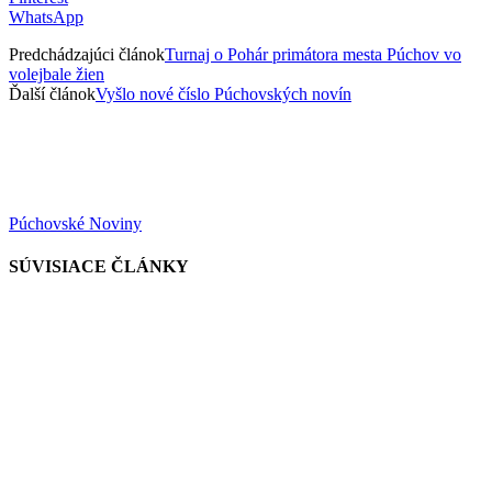
WhatsApp
Predchádzajúci článok
Turnaj o Pohár primátora mesta Púchov vo
volejbale žien
Ďalší článok
Vyšlo nové číslo Púchovských novín
Púchovské Noviny
SÚVISIACE ČLÁNKY