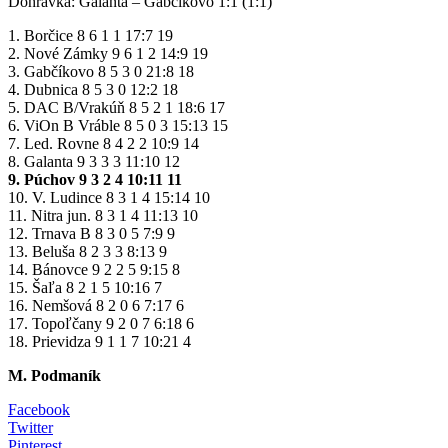
Dohrávka: Galanta – Gabčíkovo 1:1 (1:1)
1. Borčice 8 6 1 1 17:7 19
2. Nové Zámky 9 6 1 2 14:9 19
3. Gabčíkovo 8 5 3 0 21:8 18
4. Dubnica 8 5 3 0 12:2 18
5. DAC B/Vrakúň 8 5 2 1 18:6 17
6. ViOn B Vráble 8 5 0 3 15:13 15
7. Led. Rovne 8 4 2 2 10:9 14
8. Galanta 9 3 3 3 11:10 12
9. Púchov 9 3 2 4 10:11 11
10. V. Ludince 8 3 1 4 15:14 10
11. Nitra jun. 8 3 1 4 11:13 10
12. Trnava B 8 3 0 5 7:9 9
13. Beluša 8 2 3 3 8:13 9
14. Bánovce 9 2 2 5 9:15 8
15. Šaľa 8 2 1 5 10:16 7
16. Nemšová 8 2 0 6 7:17 6
17. Topoľčany 9 2 0 7 6:18 6
18. Prievidza 9 1 1 7 10:21 4
M. Podmaník
Facebook
Twitter
Pinterest