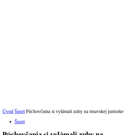
Úvod
Šport
Púchovčania si vylámali zuby na trnavskej juniorke
Šport
Púchovčania si vylámali zuby na