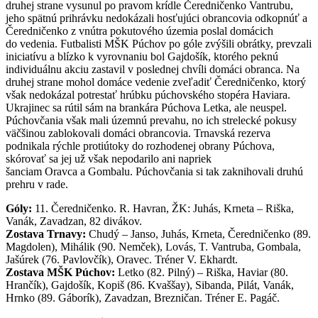
druhej strane vysunul po pravom krídle Čeredničenko Vantrubu,
jeho spätnú prihrávku nedokázali hosťujúci obrancovia odkopnúť a
Čeredničenko z vnútra pokutového územia poslal domácich
do vedenia. Futbalisti MŠK Púchov po góle zvýšili obrátky, prevzali
iniciatívu a blízko k vyrovnaniu bol Gajdošík, ktorého peknú
individuálnu akciu zastavil v poslednej chvíli domáci obranca. Na
druhej strane mohol domáce vedenie zveľadiť Čeredničenko, ktorý
však nedokázal potrestať hrúbku púchovského stopéra Haviara.
Ukrajinec sa rútil sám na brankára Púchova Letka, ale neuspel.
Púchovčania však mali územnú prevahu, no ich strelecké pokusy
väčšinou zablokovali domáci obrancovia. Trnavská rezerva
podnikala rýchle protiútoky do rozhodenej obrany Púchova,
skórovať sa jej už však nepodarilo ani napriek
šanciam Oravca a Gombalu. Púchovčania si tak zaknihovali druhú
prehru v rade.
Góly:
11. Čeredničenko. R. Havran, ŽK: Juhás, Krneta – Riška,
Vanák, Zavadzan, 82 divákov.
Zostava Trnavy:
Chudý – Janso, Juhás, Krneta, Čeredničenko (89.
Magdolen), Mihálik (90. Nemček), Lovás, T. Vantruba, Gombala,
Jašúrek (76. Pavlovčík), Oravec. Tréner V. Ekhardt.
Zostava MŠK Púchov:
Letko (82. Pilný) – Riška, Haviar (80.
Hrančík), Gajdošík, Kopiš (86. Kvaššay), Sibanda, Pilát, Vanák,
Hrnko (89. Gáborík), Zavadzan, Brezničan. Tréner E. Pagáč.