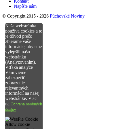
Kontakt
Napíšte nám
© Copyright 2015 - 2026
Púchovské Noviny
Naša webstránka
používa cookies a to
je dôvod prečo
zbierame vaše
informácie, aby sme
vylepšili našu
webstránku
(Analyzovaním).
Vďaka analýze
Vám vieme
zabezpečiť
zobrazenie
relevantných
informácií na našej
webstránke. Viac
Ochrana osobných
na
údajov