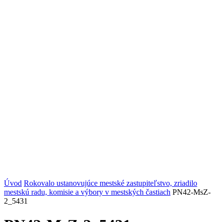
Úvod
Rokovalo ustanovujúce mestské zastupiteľstvo, zriadilo
mestskú radu, komisie a výbory v mestských častiach
PN42-MsZ-
2_5431