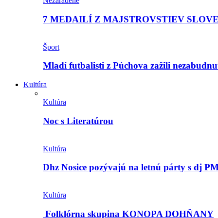
Nezaradené
7 MEDAILÍ Z MAJSTROVSTIEV SLOV
Šport
Mladí futbalisti z Púchova zažili nezabudn
Kultúra
Kultúra
Noc s Literatúrou
Kultúra
Dhz Nosice pozývajú na letnú párty s d
Kultúra
Folklórna skupina KONOPA DOHŇANY