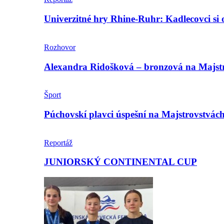
Univerzitné hry Rhine-Ruhr: Kadlecovci si o
Rozhovor
Alexandra Ridošková – bronzová na Majstro
Šport
Púchovskí plavci úspešní na Majstrovstvác
Reportáž
JUNIORSKÝ CONTINENTAL CUP