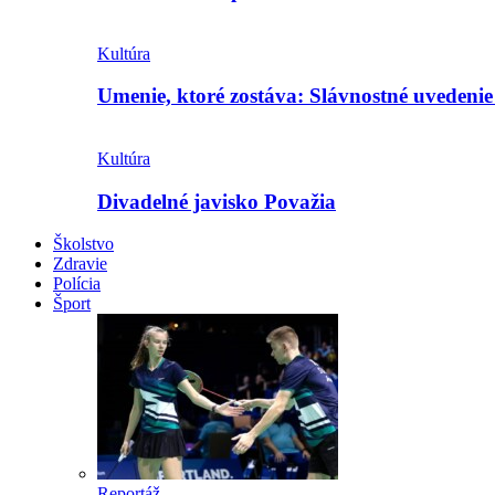
Kultúra
Umenie, ktoré zostáva: Slávnostné uvedeni
Kultúra
Divadelné javisko Považia
Školstvo
Zdravie
Polícia
Šport
Reportáž