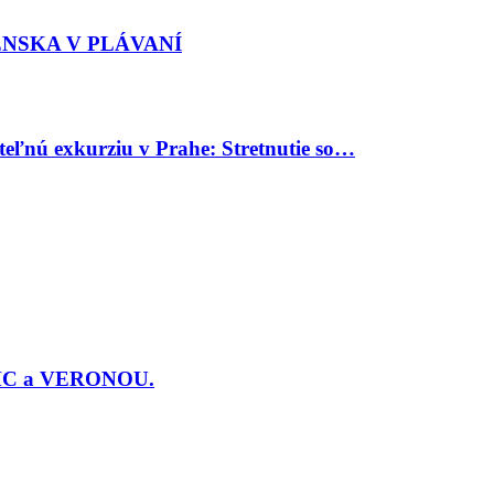
ENSKA V PLÁVANÍ
uteľnú exkurziu v Prahe: Stretnutie so…
j PMC a VERONOU.