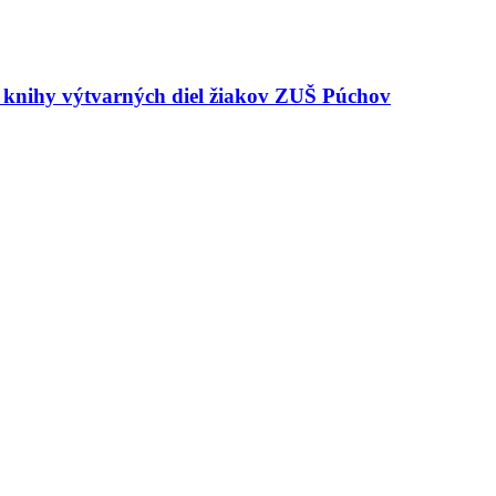
e knihy výtvarných diel žiakov ZUŠ Púchov