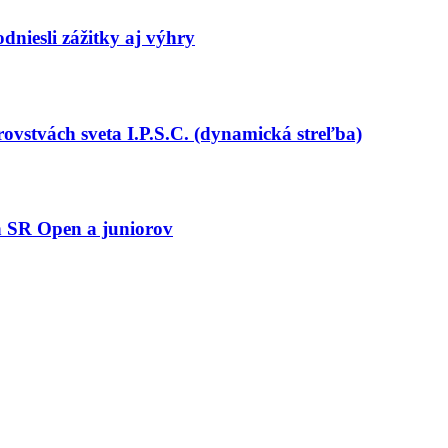
dniesli zážitky aj výhry
vstvách sveta I.P.S.C. (dynamická streľba)
h SR Open a juniorov