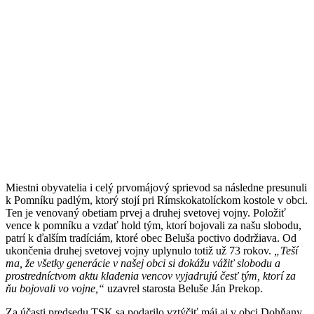
Miestni obyvatelia i celý prvomájový sprievod sa následne presunuli
k Pomníku padlým, ktorý stojí pri Rímskokatolíckom kostole v obci.
Ten je venovaný obetiam prvej a druhej svetovej vojny. Položiť
vence k pomníku a vzdať hold tým, ktorí bojovali za našu slobodu,
patrí k ďalším tradíciám, ktoré obec Beluša poctivo dodržiava. Od
ukončenia druhej svetovej vojny uplynulo totiž už 73 rokov.
„Teší
ma, že všetky generácie v našej obci si dokážu vážiť slobodu a
prostredníctvom aktu kladenia vencov vyjadrujú česť tým, ktorí za
ňu bojovali vo vojne,“
uzavrel starosta Beluše Ján Prekop.
Za účasti predsedu TSK sa podarilo vztýčiť máj aj v obci Dohňany