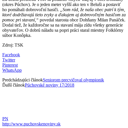
(okres Púchov). Je o jeden meter vyšší ako ten v Beluši a postaviť
ho pomáhali dobrovoľní hasiči.
„Som rád, že naša obec patrí k tým,
ktoré dodržiavajú tieto zvyky a ďakujem aj dobrovoľným hasičom za
pomoc pri stavaní,“
povedal starosta obce Dohňany Milan Panáček.
Dodal tiež, že každoročne sa na stavaní mája zídu všetky generácie
obyvateľov. O dobrú náladu sa popri práci staral miestny Folklórny
súbor Konôpka.
Zdroj: TSK
Facebook
Twitter
Pinterest
WhatsApp
Predchádzajúci článok
Seniorom precvičoval olympionik
Ďalší článok
Púchovské noviny 17/2018
PN
http://www.puchovskenoviny.sk