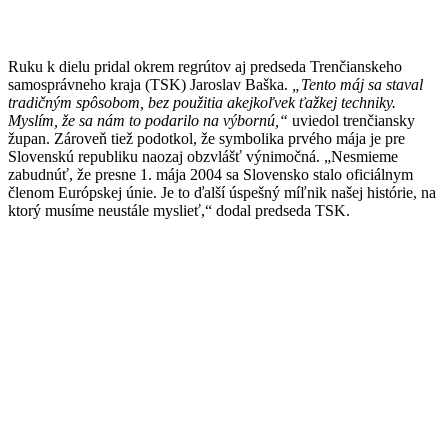
Ruku k dielu pridal okrem regrútov aj predseda Trenčianskeho
samosprávneho kraja (TSK) Jaroslav Baška.
„Tento máj sa staval
tradičným spôsobom, bez použitia akejkoľvek ťažkej techniky.
Myslím, že sa nám to podarilo na výbornú,“
uviedol trenčiansky
župan. Zároveň tiež podotkol, že symbolika prvého mája je pre
Slovenskú republiku naozaj obzvlášť výnimočná. „Nesmieme
zabudnúť, že presne 1. mája 2004 sa Slovensko stalo oficiálnym
členom Európskej únie. Je to ďalší úspešný míľnik našej histórie, na
ktorý musíme neustále myslieť,“ dodal predseda TSK.