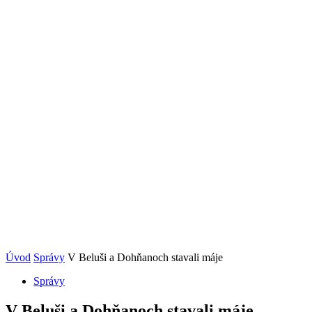
Úvod
Správy
V Beluši a Dohňanoch stavali máje
Správy
V Beluši a Dohňanoch stavali máje