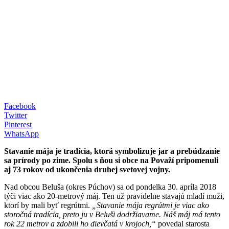
Facebook
Twitter
Pinterest
WhatsApp
Stavanie mája je tradícia, ktorá symbolizuje jar a prebúdzanie
sa prírody po zime. Spolu s ňou si obce na Považí pripomenuli
aj 73 rokov od ukončenia druhej svetovej vojny.
Nad obcou Beluša (okres Púchov) sa od pondelka 30. apríla 2018
týči viac ako 20-metrový máj. Ten už pravidelne stavajú mladí muži,
ktorí by mali byť regrútmi.
„Stavanie mája regrútmi je viac ako
storočná tradícia, preto ju v Beluši dodržiavame. Náš máj má tento
rok 22 metrov a zdobili ho dievčatá v krojoch,“
povedal starosta