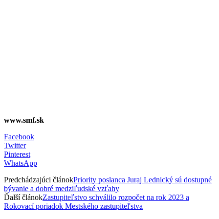
www.smf.sk
Facebook
Twitter
Pinterest
WhatsApp
Predchádzajúci článok
Priority poslanca Juraj Lednický sú dostupné
bývanie a dobré medziľudské vzťahy
Ďalší článok
Zastupiteľstvo schválilo rozpočet na rok 2023 a
Rokovací poriadok Mestského zastupiteľstva