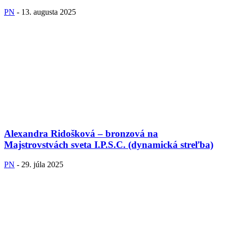
PN
-
13. augusta 2025
Alexandra Ridošková – bronzová na
Majstrovstvách sveta I.P.S.C. (dynamická streľba)
PN
-
29. júla 2025