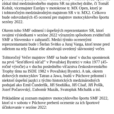
získal titul medzinárodného majstra SR na plochej dráhe, či Tomáš
Kohút, vicemajster Európy v motokrose tr. MX Open, ktorý je
i tohtoročným medzinárodným majstrom SR v tr. MX2. Celkovo
bude odovzdaných 45 ocenení pre majstrov motocyklového športu
sezóny 2022.
Okrem toho SMF odmení i úspešných reprezentantov SR, ktorí
svojimi výsledkami v sezóne 2022 výrazným spôsobom zviditeľnili
SMF a Slovensko v zahraničí. Medzi týmito ocenenými
reprezentantami bude i Štefan Svitko a Juraj Varga, ktorí tesne pred
odletom na rely Dakar ešte absolvujú uvedený slávnostný večer.
Tohtoročný Večer majstrov SMF sa bude niesť v duchu spomienok
na prvú “šesťdňovú súťaž” v Považskej Bystrici v roku 1977 (45-
ročné výročie) a v duchu posledného víťazstva československého
Trophy tímu na ISDE 1982 v Považskej Bystrici. A tak, okrem
dobových motocyklov Tatran a Jawa, budú v Púchove prítomní i
niektorí úspešní jazdci z týchto historických medzinárodných
podujatí ako Emil Čunderlík, Jiří Stodúlka, Jiří Císař, Jiří Pošík,
Jozef Počarovský, Ľubomír Mazák, Svatopluk Michalik a iní.
Prikladáme aj zoznam majstrov motocyklového športu SMF 2022,
ktorí si v sobotu v Púchove preberú ocenenie za ich športové
účinkovanie v sezóne 2022: