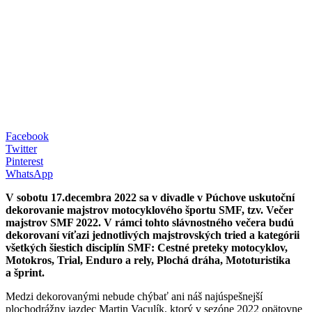
Facebook
Twitter
Pinterest
WhatsApp
V sobotu 17.decembra 2022 sa v divadle v Púchove uskutoční
dekorovanie majstrov motocyklového športu SMF, tzv. Večer
majstrov SMF 2022. V rámci tohto slávnostného večera budú
dekorovaní víťazi jednotlivých majstrovských tried a kategórii
všetkých šiestich disciplín SMF: Cestné preteky motocyklov,
Motokros, Trial, Enduro a rely, Plochá dráha, Mototuristika
a šprint.
Medzi dekorovanými nebude chýbať ani náš najúspešnejší
plochodrážny jazdec Martin Vaculík, ktorý v sezóne 2022 opätovne