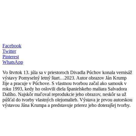
Facebook
Twitter
Pinterest
WhatsApp
Vo štvrtok 13. júla sa v priestoroch Divadla Púchov konala vernisáž
výstavy Pomyselný letný štart…2023. Autor obrazov Ján Krump
žije a pracuje v Púchove. S vlastnou tvorbou začal ako samouk v
roku 1993, kedy ho oslovili diela španielskeho maliara Salvadora
Dalího. Najskôr maľoval reprodukcie jeho obrazov, neskôr sa už
púšťal do tvorby vlastných olejomalieb. Výstava je prvou autorskou
výstavou Jána Krumpa a predstavuje prierez jeho doterajšej tvorby.