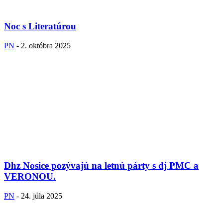
Noc s Literatúrou
PN
-
2. októbra 2025
Dhz Nosice pozývajú na letnú párty s dj PMC a
VERONOU.
PN
-
24. júla 2025