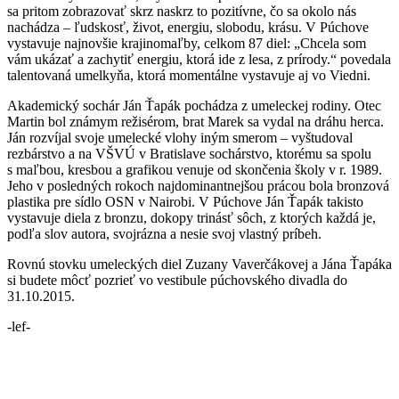
sa pritom zobrazovať skrz naskrz to pozitívne, čo sa okolo nás
nachádza – ľudskosť, život, energiu, slobodu, krásu. V Púchove
vystavuje najnovšie krajinomaľby, celkom 87 diel: „Chcela som
vám ukázať a zachytiť energiu, ktorá ide z lesa, z prírody.“ povedala
talentovaná umelkyňa, ktorá momentálne vystavuje aj vo Viedni.
Akademický sochár Ján Ťapák pochádza z umeleckej rodiny. Otec
Martin bol známym režisérom, brat Marek sa vydal na dráhu herca.
Ján rozvíjal svoje umelecké vlohy iným smerom – vyštudoval
rezbárstvo a na VŠVÚ v Bratislave sochárstvo, ktorému sa spolu
s maľbou, kresbou a grafikou venuje od skončenia školy v r. 1989.
Jeho v posledných rokoch najdominantnejšou prácou bola bronzová
plastika pre sídlo OSN v Nairobi. V Púchove Ján Ťapák takisto
vystavuje diela z bronzu, dokopy trinásť sôch, z ktorých každá je,
podľa slov autora, svojrázna a nesie svoj vlastný príbeh.
Rovnú stovku umeleckých diel Zuzany Vaverčákovej a Jána Ťapáka
si budete môcť pozrieť vo vestibule púchovského divadla do
31.10.2015.
-lef-