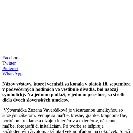
Facebook
Twitter
Pinterest
WhatsApp
Názov výstavy, ktorej vernisáž sa konala v piatok 18. septembra
v podvečerných hodinách vo vestibule divadla, bol naozaj
symbolický. Na jednom podlaží, v jednom priestore, sa stretli
diela dvoch slovenských umelcov.
Výtvarníčka Zuzana Vaverčáková je všestrannou umelkyňou so
širokým záberom. Venuje sa maľbe, kresbe, grafike, krajinomaľbe,
portrétom, reklame a dizajnu interiérov a exteriérov, nástennej
maľbe, fotografii či inštaláciám. Pri tvorbe sa inšpiruje
každodenným životom, akýmkoľvek pohľadom na čokoľvek. Snaží