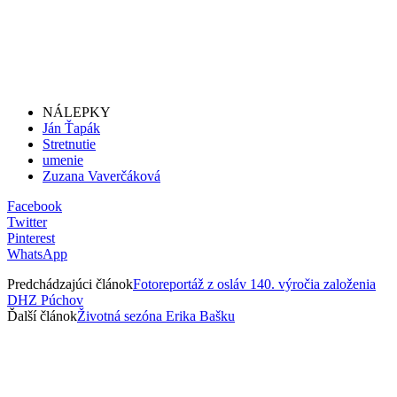
NÁLEPKY
Ján Ťapák
Stretnutie
umenie
Zuzana Vaverčáková
Facebook
Twitter
Pinterest
WhatsApp
Predchádzajúci článok
Fotoreportáž z osláv 140. výročia založenia
DHZ Púchov
Ďalší článok
Životná sezóna Erika Bašku