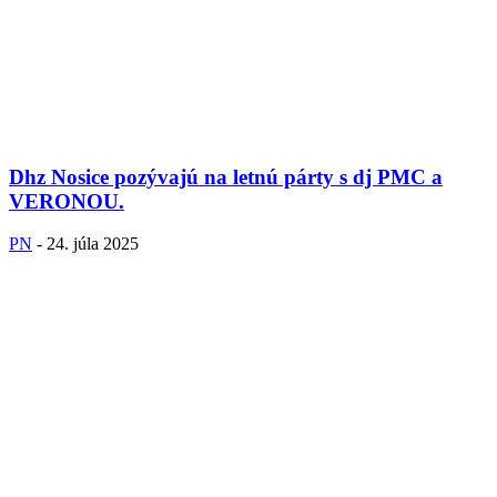
Dhz Nosice pozývajú na letnú párty s dj PMC a
VERONOU.
PN
-
24. júla 2025