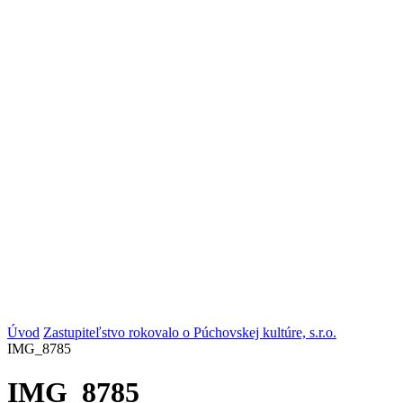
Úvod
Zastupiteľstvo rokovalo o Púchovskej kultúre, s.r.o.
IMG_8785
IMG_8785