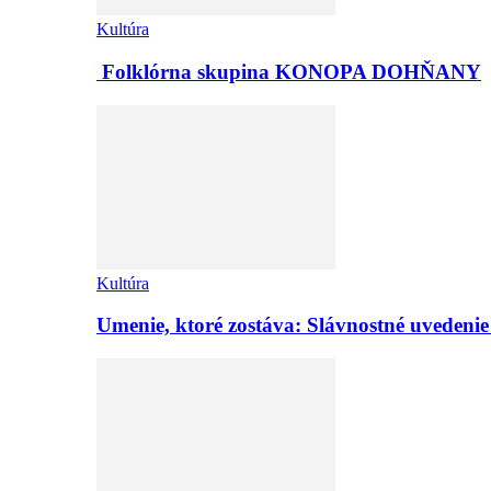
Kultúra
Folklórna skupina KONOPA DOHŇANY
Kultúra
Umenie, ktoré zostáva: Slávnostné uvedeni