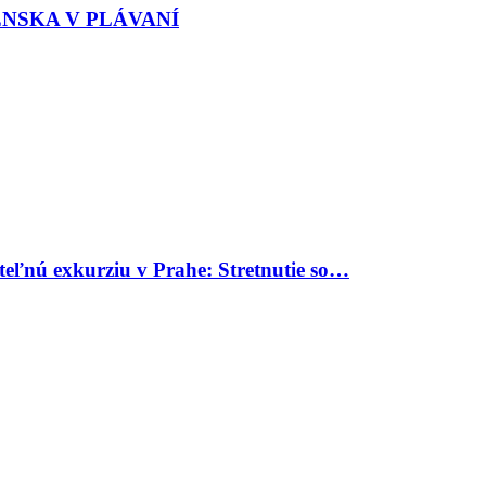
ENSKA V PLÁVANÍ
uteľnú exkurziu v Prahe: Stretnutie so…