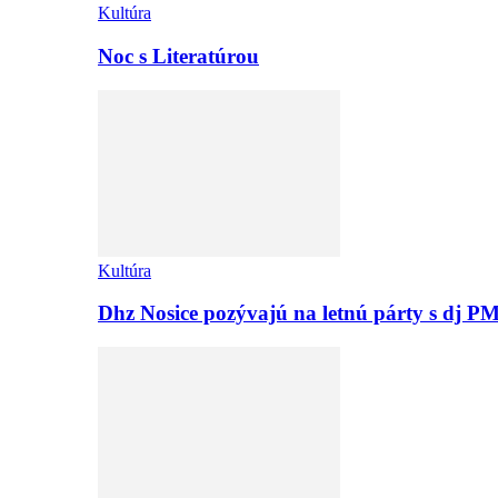
Kultúra
Noc s Literatúrou
Kultúra
Dhz Nosice pozývajú na letnú párty s d