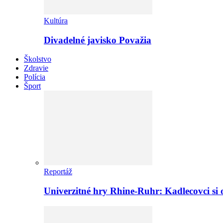
Kultúra
Divadelné javisko Považia
Školstvo
Zdravie
Polícia
Šport
Reportáž
Univerzitné hry Rhine-Ruhr: Kadlecovci si o