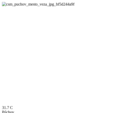
31.7
C
Púchov