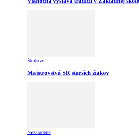
Vianočná výstava tradícií v Základnej ško
Školstvo
Majstrovstvá SR starších žiakov
Nezaradené