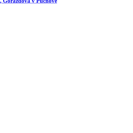
le, Gorazdova v Púchove