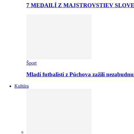
7 MEDAILÍ Z MAJSTROVSTIEV SLOV
Šport
Mladí futbalisti z Púchova zažili nezabudn
Kultúra