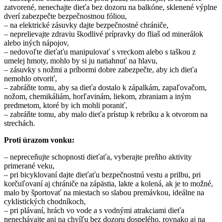
zatvorené, nenechajte dieťa bez dozoru na balkóne, sklenené výplne
dverí zabezpečte bezpečnostnou fóliou,
– na elektrické zásuvky dajte bezpečnostné chrániče,
– neprelievajte zdraviu škodlivé prípravky do fliaš od minerálok
alebo iných nápojov,
– nedovoľte dieťaťu manipulovať s vreckom alebo s taškou z
umelej hmoty, mohlo by si ju natiahnuť na hlavu,
– zásuvky s nožmi a príbormi dobre zabezpečte, aby ich dieťa
nemohlo otvoriť,
– zabráňte tomu, aby sa dieťa dostalo k zápalkám, zapaľovačom,
nožom, chemikáliám, horľavinám, liekom, zbraniam a iným
predmetom, ktoré by ich mohli poraniť,
– zabráňte tomu, aby malo dieťa prístup k rebríku a k otvorom na
strechách.
Proti úrazom vonku:
– nepreceňujte schopnosti dieťaťa, vyberajte preňho aktivity
primerané veku,
– pri bicyklovaní dajte dieťaťu bezpečnostnú vestu a prilbu, pri
korčuľovaní aj chrániče na zápästia, lakte a kolená, ak je to možné,
malo by športovať na miestach so slabou premávkou, ideálne na
cyklistických chodníkoch,
– pri plávaní, hrách vo vode a s vodnými atrakciami dieťa
nenechávajte ani na chvíľu bez dozoru dospelého, rovnako aj na