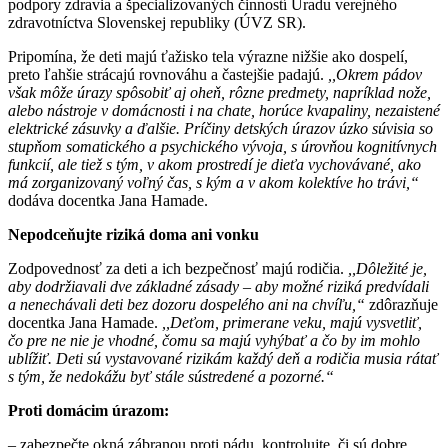
podpory zdravia a špecializovaných činností Úradu verejného
zdravotníctva Slovenskej republiky (ÚVZ SR).
Pripomína, že deti majú ťažisko tela výrazne nižšie ako dospelí,
preto ľahšie strácajú rovnováhu a častejšie padajú.
,,Okrem pádov
však môže úrazy spôsobiť aj oheň, rôzne predmety, napríklad nože,
alebo nástroje v domácnosti i na chate, horúce kvapaliny, nezaistené
elektrické zásuvky a ďalšie. Príčiny detských úrazov úzko súvisia so
stupňom somatického a psychického vývoja, s úrovňou kognitívnych
funkcií, ale tiež s tým, v akom prostredí je dieťa vychovávané, ako
má zorganizovaný voľný čas, s kým a v akom kolektíve ho trávi,“
dodáva docentka Jana Hamade.
Nepodceňujte riziká doma ani vonku
Zodpovednosť za deti a ich bezpečnosť majú rodičia.
,,Dôležité je,
aby dodržiavali dve základné zásady – aby možné riziká predvídali
a nenechávali deti bez dozoru dospelého ani na chvíľu,“
zdôrazňuje
docentka Jana Hamade.
,,Deťom, primerane veku, majú vysvetliť,
čo pre ne nie je vhodné, čomu sa majú vyhýbať a čo by im mohlo
ublížiť. Deti sú vystavované rizikám každý deň a rodičia musia rátať
s tým, že nedokážu byť stále sústredené a pozorné.“
Proti domácim úrazom:
– zabezpečte okná zábranou proti pádu, kontrolujte, či sú dobre