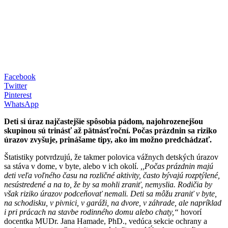
Facebook
Twitter
Pinterest
WhatsApp
Deti si úraz najčastejšie spôsobia pádom, najohrozenejšou
skupinou sú trinásť až pätnásťroční. Počas prázdnin sa riziko
úrazov zvyšuje, prinášame tipy, ako im možno predchádzať.
Štatistiky potvrdzujú, že takmer polovica vážnych detských úrazov
sa stáva v dome, v byte, alebo v ich okolí.
,,Počas prázdnin majú
deti veľa voľného času na rozličné aktivity, často bývajú rozptýlené,
nesústredené a na to, že by sa mohli zraniť, nemyslia. Rodičia by
však riziko úrazov podceňovať nemali. Deti sa môžu zraniť v byte,
na schodisku, v pivnici, v garáži, na dvore, v záhrade, ale napríklad
i pri prácach na stavbe rodinného domu alebo chaty,“
hovorí
docentka MUDr. Jana Hamade, PhD., vedúca sekcie ochrany a