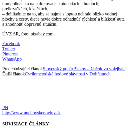
trampolínach a na nafukovacích atrakciách – hradoch,
preliezačkách, kĺzačkách,
– dohliadnite na to, aby sa najmä s loptou nehralo blízko vodnej
plochy a cesty, dieťa nevie dobre odhadnúť rýchlosť a blízkosť auta
a zhodnotiť dopravnú situáciu.
ÚVZ SR, foto: pixabay.com
Facebook
Twitter
Pinterest
WhatsApp
Predchádzajúci článok
Slovenský pohár žiakov a žiačok vo volejbale
Ďalší článok
Cyrilometodské hodové slávnosti v Dohňanoch
PN
http://www.puchovskenoviny.sk
SÚVISIACE ČLÁNKY