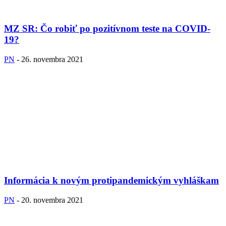
MZ SR: Čo robiť po pozitívnom teste na COVID-
19?
PN
-
26. novembra 2021
Informácia k novým protipandemickým vyhláškam
PN
-
20. novembra 2021