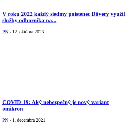
V roku 2022 každý siedmy poistenec Dôvery využil
služby odborníka na...
PN
-
12. októbra 2023
COVID-19: Aký nebezpečný je nový variant
omikron
PN
-
1. decembra 2021