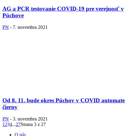
AG a PCR testovanie COVID-19 pre verejnosť v
Púchove
PN
-
7. novembra 2021
Od 8. 11. bude okres Púchov v COVID automate
čierny
PN
-
3. novembra 2021
1
2
3
4
...
27
Strana 3 z 27
O nás