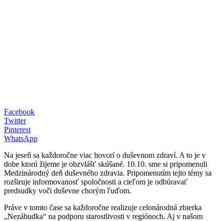
Facebook
Twitter
Pinterest
WhatsApp
Na jeseň sa každoročne viac hovorí o duševnom zdraví. A to je v
dobe ktorú žijeme je obzvlášť skúšané. 10.10. sme si pripomenuli
Medzinárodný deň duševného zdravia. Pripomenutím tejto témy sa
rozširuje informovanosť spoločnosti a cieľom je odbúravať
predsudky voči duševne chorým ľuďom.
Práve v tomto čase sa každoročne realizuje celonárodná zbierka
„Nezábudka“ na podporu starostlivosti v regiónoch. Aj v našom