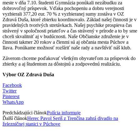
meste v dňa 7.10. študenti Gymnázia ponúkali nezábudku za
dobrovoľný príspevok. Vďaka pochopeniu a dobru verejnosti
vyzbierali 377,20 eur. 70 % z vyzbieranej sumy zostáva v OZ
Zdravá Duša, ktoré zbierku koordinovalo. Základ našej činnosti je v
pravidelných tvorivých stretávkach. Našej psychike prospieva čas
strávený v spoločnosti priateľov a čas strávený v prírode a to by sme
chceli skvalitniť aj v budúcnosti. Naše Občianske združenie je v
činnosti takmer 20 rokov a členmi sú aj občania mesta Púchov a
Ilava. Ponúkame možnosť rozšíriť naše rady a navštíviť náš klub.
Záverom chceme poďakovať všetkým obyvateľom za príspevok do
zbierky a aj študentom za dôstojnú a zodpovednú realizáciu.
Výbor OZ Zdravá Duša
Facebook
Twitter
Pinterest
WhatsApp
Predchádzajúci článok
Polícia informuje
Ďalší článok
Herec Pavol Seriš z Trenčína zahrá divadlo na
železničnej stanici v Púchove