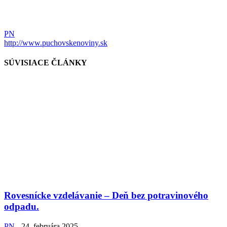
PN
http://www.puchovskenoviny.sk
SÚVISIACE ČLÁNKY
Rovesnícke vzdelávanie – Deň bez potravinového
odpadu.
PN
-
24. februára 2025