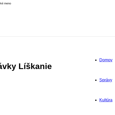
ské meno
Domov
ávky Líškanie
Správy
Kultúra