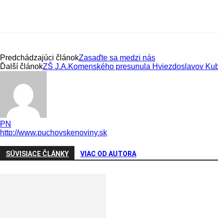
Predchádzajúci článok
Zasaďte sa medzi nás
Ďalší článok
ZŠ J.A.Komenského presunula Hviezdoslavov Kubín
PN
http://www.puchovskenoviny.sk
SÚVISIACE ČLÁNKY
VIAC OD AUTORA