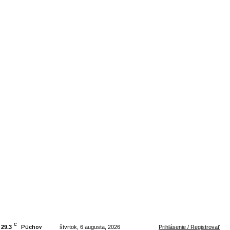
C
29.3
Púchov
štvrtok, 6 augusta, 2026
Prihlásenie / Registrovať