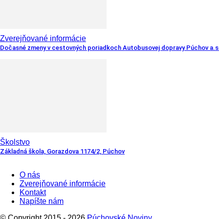
Zverejňované informácie
Dočasné zmeny v cestovných poriadkoch Autobusovej dopravy Púchov a.s
Školstvo
Základná škola, Gorazdova 1174/2, Púchov
O nás
Zverejňované informácie
Kontakt
Napíšte nám
© Copyright 2015 - 2026
Púchovské Noviny