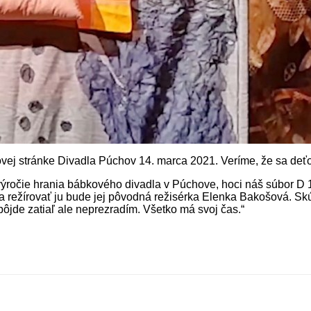
j stránke Divadla Púchov 14. marca 2021. Veríme, že sa deťom 
 výročie hrania bábkového divadla v Púchove, hoci náš súbor D 
kov a režírovať ju bude jej pôvodná režisérka Elenka Bakošová. S
pôjde zatiaľ ale neprezradím. Všetko má svoj čas.“