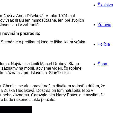
Školstvo
Bakošová a Anna Dišeková. V roku 1974 mal
kov však hrajú len mimosúťažne, len pre svojich
Zdravie
ovensku i v zahraničí.
 novinám prezradila:
cenár je o prefíkanej kmotre líške, ktorá vďaka
Polícia
 doma. Najviac sa činili Marcel Drobný, Stano
Šport
 záznamy na mobil, aby sme videli, čo robíme
ako záznam z predstavenia. Starší si isto
ov. Chceli sme ale spraviť našim divákom radosť a dúfam, že
la Zuzka Hudáková. Dosť sa pri tom natrápila, lebo v
ruhého záznamu. Čarovala ako Harry Potter, ale myslím, že
, že budú nakoniec takto použité.