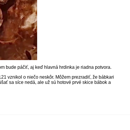
bude páčiť, aj keď hlavná hrdinka je riadna potvora.
121 vznikol o niečo neskôr. Môžem prezradiť, že bábkari
kúšať sa síce nedá, ale už sú hotové prvé skice bábok a