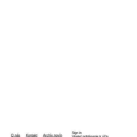
Sign in
O nás
Kontakt
Archív novín
Vitajte! prihlásenie k účtu