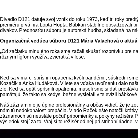
Divadlo D121 datuje svoj vznik do roku 1973, keď tri roky pre
premiéru prvá hra Lopta Hopta. Bábkari stabilne obsadzovali p
divákov. Prednosťou súboru je autorská hudba, skladaná na mie
Organizačná vedúca súboru D121 Mária Valachová o aktuál
„Od začiatku minulého roka sme začali skúšať rozprávku pre na
rôznym fígľom využíva zvieratká v lese.
Keď sa v marci sprísnili opatrenia kvôli pandémii, sústredili s
Kozáčik a Anka Hudáková. V lete sa vďaka uvoľneniu dalo našťa
zle. Keď sa opäť sprísnili opatrenia, museli sme si dať prestávk
pamätajú, že takto sa kedysi bežne vysielali v televízii bábkové
Náš záznam nie je úplne profesionálny a občas vidieť, že je zo
nám tú nedokonalosť prepáčia. Vlado Raček ešte natočil krátky 
záznamoch sú neustále počuť pripomienky a pokyny režiséra Pe
výsledok stojí za to. Vraj si to režisér od nej pri strihaní riad