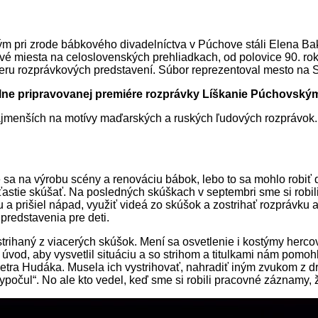
dtým pri zrode bábkového divadelníctva v Púchove stáli Elena 
rvé miesta na celoslovenských prehliadkach, od polovice 90. ro
ru rozprávkových predstavení. Súbor reprezentoval mesto na Sl
ne pripravovanej premiére rozprávky Líškanie Púchovským
jmenších na motívy maďarských a ruských ľudových rozprávok. S
me sa na výrobu scény a renováciu bábok, lebo to sa mohlo robiť
stie skúšať. Na posledných skúškach v septembri sme si robili
u a prišiel nápad, využiť videá zo skúšok a zostrihať rozprávku 
 predstavenia pre deti.
strihaný z viacerých skúšok. Mení sa osvetlenie i kostýmy herc
úvod, aby vysvetlil situáciu a so strihom a titulkami nám pomoh
tra Hudáka. Musela ich vystrihovať, nahradiť iným zvukom z d
ne „vypočul“. No ale kto vedel, keď sme si robili pracovné záznamy