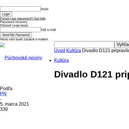
heslo
Forgot your password? Get help
Password recovery
Obnoviť svoje heslo
Váš e-mail
Heslo vám bude zaslané e-mailom
Úvod
Kultúra
Divadlo D121 pripravil
Púchovské
Kultúra
Divadlo D121 pri
Noviny
Podľa
PN
-
5. marca 2021
339