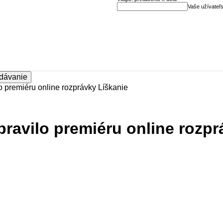
Vaše užívateľ
o premiéru online rozprávky Líškanie
pravilo premiéru online rozpr