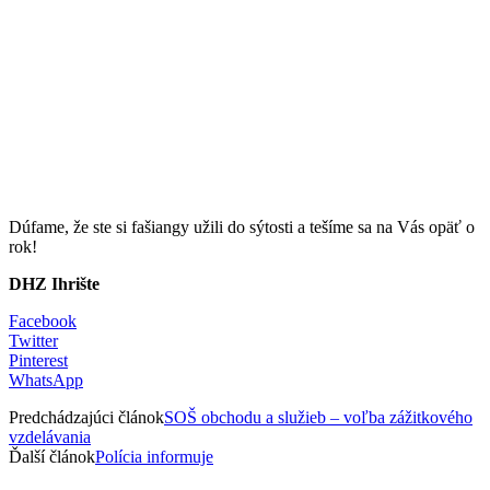
Dúfame, že ste si fašiangy užili do sýtosti a tešíme sa na Vás opäť o
rok!
DHZ Ihrište
Facebook
Twitter
Pinterest
WhatsApp
Predchádzajúci článok
SOŠ obchodu a služieb – voľba zážitkového
vzdelávania
Ďalší článok
Polícia informuje