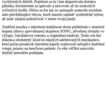
vychýrených dobrôt. Popritom sa tu i tam degustovala domáca
pálenka, bezstarostne sa spievalo a tancovalo až do neskorých
večerných hodín. Občas sa len tak zo samopaše zastavilo neznáme
auto prechádzajúce obcou, ktoré muselo zaplatiť symbolické mýtne,
ak malo záujem pokračovať v smere svojej jazdy.
Tradičná muzika v miestnom kultúrnom dome prebiehala v znamení
bujarej zábavy sprevádzanej skupinou SONG, pôvabnej obsluhy vo
výčape, čokoládovej volenky a originálnej tomboly. Tento rok bol
dokonca obohatený účasťou mladých talentovaných muzikantov,
ktorí počas prestávok ústrednej kapely realizovali strhujúce hudobné
vstupy priamo na tanečnom parkete, čo ešte väčšmi umocnilo
družnú atmosféru podujatia.