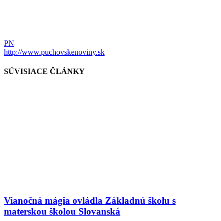
PN
http://www.puchovskenoviny.sk
SÚVISIACE ČLÁNKY
Vianočná mágia ovládla Základnú školu s
materskou školou Slovanská