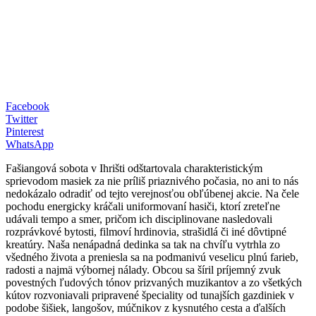
Facebook
Twitter
Pinterest
WhatsApp
Fašiangová sobota v Ihrišti odštartovala charakteristickým
sprievodom masiek za nie príliš priaznivého počasia, no ani to nás
nedokázalo odradiť od tejto verejnosťou obľúbenej akcie. Na čele
pochodu energicky kráčali uniformovaní hasiči, ktorí zreteľne
udávali tempo a smer, pričom ich disciplinovane nasledovali
rozprávkové bytosti, filmoví hrdinovia, strašidlá či iné dôvtipné
kreatúry. Naša nenápadná dedinka sa tak na chvíľu vytrhla zo
všedného života a preniesla sa na podmanivú veselicu plnú farieb,
radosti a najmä výbornej nálady. Obcou sa šíril príjemný zvuk
povestných ľudových tónov prizvaných muzikantov a zo všetkých
kútov rozvoniavali pripravené špeciality od tunajších gazdiniek v
podobe šišiek, langošov, múčnikov z kysnutého cesta a ďalších