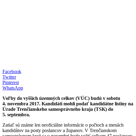
Facebook
Twitter
Pinterest
WhatsApp
Voľby do vyšších územných celkov (VÚC) budú v sobotu
4. novembra 2017. Kandidáti mohli podať kandidátne listiny na
Úrade Trenčianskeho samosprávneho kraja (TSK) do
5. septembra.
Zatiaľ sú známe len neoficiálne informácie o počtoch a menách
kandidátov na posty poslancov a županov. V Trenčianskom
samosprávnom kraji sa v novembri bude voliť celkom 47 poslancov,