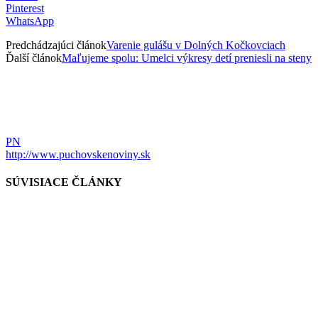
Pinterest
WhatsApp
Predchádzajúci článok
Varenie gulášu v Dolných Kočkovciach
Ďalší článok
Maľujeme spolu: Umelci výkresy detí preniesli na steny
PN
http://www.puchovskenoviny.sk
SÚVISIACE ČLÁNKY