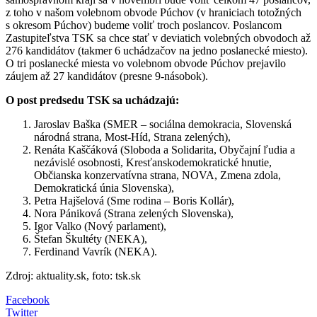
z toho v našom volebnom obvode Púchov (v hraniciach totožných
s okresom Púchov) budeme voliť troch poslancov. Poslancom
Zastupiteľstva TSK sa chce stať v deviatich volebných obvodoch až
276 kandidátov (takmer 6 uchádzačov na jedno poslanecké miesto).
O tri poslanecké miesta vo volebnom obvode Púchov prejavilo
záujem až 27 kandidátov (presne 9-násobok).
O post predsedu TSK sa uchádzajú:
Jaroslav Baška (SMER – sociálna demokracia, Slovenská
národná strana, Most-Híd, Strana zelených),
Renáta Kaščáková (Sloboda a Solidarita, Obyčajní ľudia a
nezávislé osobnosti, Kresťanskodemokratické hnutie,
Občianska konzervatívna strana, NOVA, Zmena zdola,
Demokratická únia Slovenska),
Petra Hajšelová (Sme rodina – Boris Kollár),
Nora Pániková (Strana zelených Slovenska),
Igor Valko (Nový parlament),
Štefan Škultéty (NEKA),
Ferdinand Vavrík (NEKA).
Zdroj: aktuality.sk, foto: tsk.sk
Facebook
Twitter