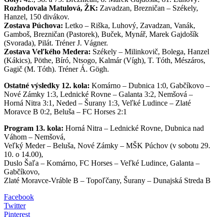
Rozhodovala Matulová, ŽK:
Zavadzan, Brezničan – Székely,
Hanzel, 150 divákov.
Zostava Púchova:
Letko – Riška, Luhový, Zavadzan, Vanák,
Gamboš, Brezničan (Pastorek), Buček, Mynář, Marek Gajdošík
(Svorada), Pilát. Tréner J. Vágner.
Zostava Veľkého Medera:
Székely – Milinkovič, Bolega, Hanzel
(Kákics), Pöthe, Bíró, Ntsogo, Kalmár (Vígh), T. Tóth, Mészáros,
Gagič (M. Tóth). Tréner Á. Gögh.
Ostatné výsledky 12. kola:
Komárno – Dubnica 1:0, Gabčíkovo –
Nové Zámky 1:3, Lednické Rovne – Galanta 3:2, Nemšová –
Horná Nitra 3:1, Neded – Šurany 1:3, Veľké Ludince – Zlaté
Moravce B 0:2, Beluša – FC Horses 2:1
Program 13. kola:
Horná Nitra – Lednické Rovne, Dubnica nad
Váhom – Nemšová,
Veľký Meder – Beluša, Nové Zámky – MŠK Púchov (v sobotu 29.
10. o 14.00),
Duslo Šaľa – Komárno, FC Horses – Veľké Ludince, Galanta –
Gabčíkovo,
Zlaté Moravce-Vráble B – Topoľčany, Šurany – Dunajská Streda B
Facebook
Twitter
Pinterest