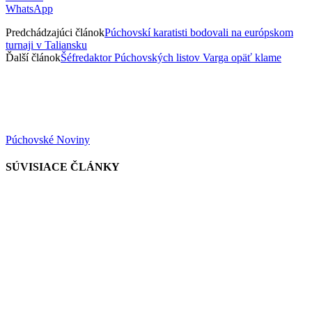
WhatsApp
Predchádzajúci článok
Púchovskí karatisti bodovali na európskom
turnaji v Taliansku
Ďalší článok
Šéfredaktor Púchovských listov Varga opäť klame
Púchovské Noviny
SÚVISIACE ČLÁNKY