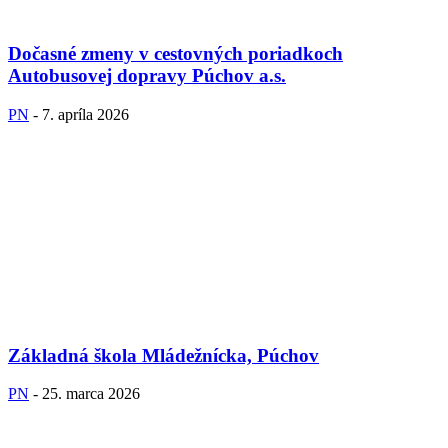
Dočasné zmeny v cestovných poriadkoch
Autobusovej dopravy Púchov a.s.
PN
-
7. apríla 2026
Základná škola Mládežnícka, Púchov
PN
-
25. marca 2026