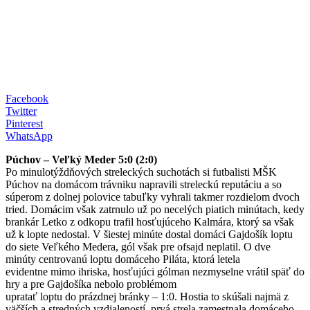
Facebook
Twitter
Pinterest
WhatsApp
Púchov – Veľký Meder 5:0 (2:0)
Po minulotýždňových streleckých suchotách si futbalisti MŠK
Púchov na domácom trávniku napravili streleckú reputáciu a so
súperom z dolnej polovice tabuľky vyhrali takmer rozdielom dvoch
tried. Domácim však zatrnulo už po necelých piatich minútach, kedy
brankár Letko z odkopu trafil hosťujúceho Kalmára, ktorý sa však
už k lopte nedostal. V šiestej minúte dostal domáci Gajdošík loptu
do siete Veľkého Medera, gól však pre ofsajd neplatil. O dve
minúty centrovanú loptu domáceho Piláta, ktorá letela
evidentne mimo ihriska, hosťujúci gólman nezmyselne vrátil späť do
hry a pre Gajdošíka nebolo problémom
upratať loptu do prázdnej bránky – 1:0. Hostia to skúšali najmä z
väčších a stredných vzdialeností, prvá strela zamestnala domáceho