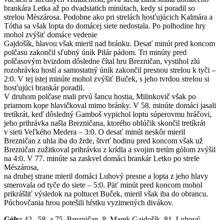
brankára Letka až po dvadsiatich minútach, kedy si poradil so
strelou Mészárosa. Podobne ako pri strelách hosťujúcich Kalmára a
Tótha sa však lopta do domácej siete nedostala. Po polhodine hry
mohol zvýšiť domáce vedenie
Gajdošík, hlavou však mieril nad bránku. Desať minút pred koncom
polčasu zakončil sľubný únik Pilár pádom. Tri minúty pred
polčasovým hvizdom dôsledne čítal hru Brezničan, vystihol zlú
rozohrávku hostí a samostatný únik zakončil presnou strelou k tyči –
2:0. V tej istej minúte mohol zvýšiť Buček, s jeho tvrdou strelou si
hosťujúci brankár poradil.
V druhom polčase mali prvú šancu hostia, Milinkovič však po
priamom kope hlavičkoval mimo bránky. V 58. minúte domáci jasali
tretíkrát, keď dôsledný Gamboš vypichol loptu súperovmu hráčovi,
jeho prihrávka našla Brezničana, ktorého oblúčik skončil tretíkrát
v sieti Veľkého Medera – 3:0. O desať minút neskôr mieril
Brezničan z uhla iba do žrde, štvrť hodinu pred koncom však už
Brezničan zužitkoval prihrávku z krídla a svojim tretím gólom zvýšil
na 4:0. V 77. minúte sa zaskvel domáci brankár Letko po strele
Mészárosa,
na druhej strane mieril domáci Luhový presne a lopta z jeho hlavy
smerovala od tyče do siete – 5:0. Päť minút pred koncom mohol
prikrášliť výsledok na poltucet Buček, mieril však iba do obrancu.
Púchovčania hrou potešili hŕstku vyzimených divákov.
Góly:
42., 58. a 75. Brezničan, 8. Marek Gajdošík, 81. Luhový.