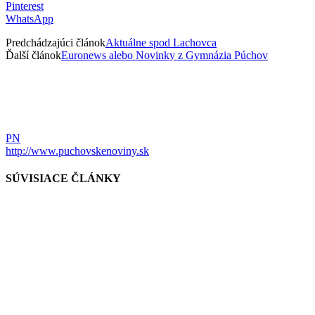
Pinterest
WhatsApp
Predchádzajúci článok
Aktuálne spod Lachovca
Ďalší článok
Euronews alebo Novinky z Gymnázia Púchov
PN
http://www.puchovskenoviny.sk
SÚVISIACE ČLÁNKY