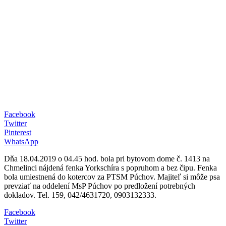
Facebook
Twitter
Pinterest
WhatsApp
Dňa 18.04.2019 o 04.45 hod. bola pri bytovom dome č. 1413 na
Chmelinci nájdená fenka Yorkschíra s popruhom a bez čipu. Fenka
bola umiestnená do kotercov za PTSM Púchov. Majiteľ si môže psa
prevziať na oddelení MsP Púchov po predložení potrebných
dokladov. Tel. 159, 042/4631720, 0903132333.
Facebook
Twitter