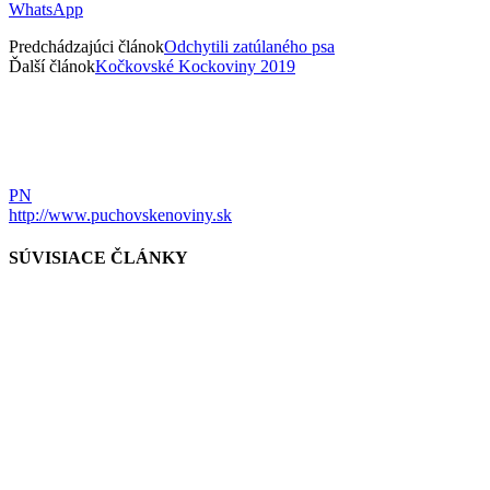
WhatsApp
Predchádzajúci článok
Odchytili zatúlaného psa
Ďalší článok
Kočkovské Kockoviny 2019
PN
http://www.puchovskenoviny.sk
SÚVISIACE ČLÁNKY