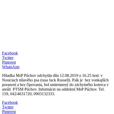
Facebook
Twitter
Pinterest
WhatsApp
Hliadka MsP Púchov odchytila dňa 12.08.2019 o 16.25 hod. v
Nosiciach túlavého psa (rasa Jack Russell). Psík je bez vonkajších
poranení a bez čipovania, bol umiestnený do záchytného koterca v
areáli PTSM Púchov. Informácie na oddelení MsP Púchov. Tel.
159, 042/4631720, 0903132333.
Facebook
Twitter
Pinterest