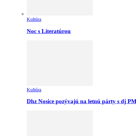
Kultúra
Noc s Literatúrou
Kultúra
Dhz Nosice pozývajú na letnú párty s d