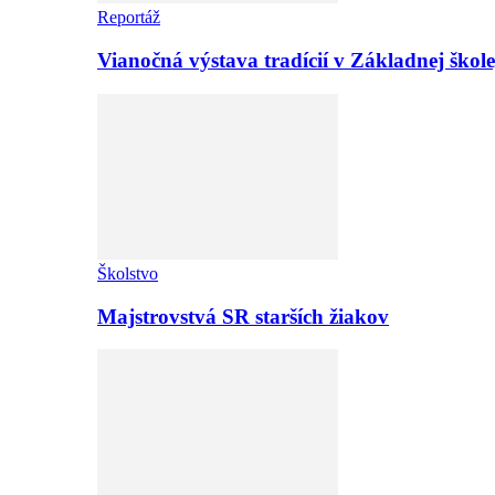
Reportáž
Vianočná výstava tradícií v Základnej ško
Školstvo
Majstrovstvá SR starších žiakov