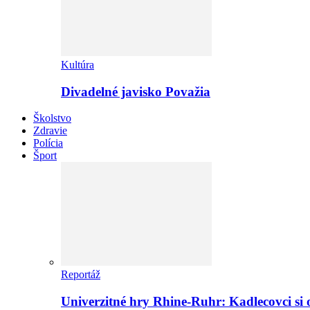
Kultúra
Divadelné javisko Považia
Školstvo
Zdravie
Polícia
Šport
Reportáž
Univerzitné hry Rhine-Ruhr: Kadlecovci si o