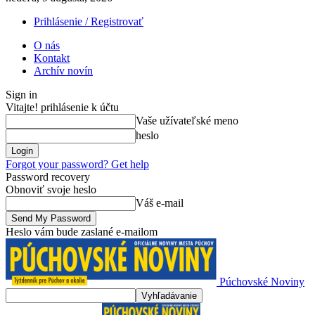
Prihlásenie / Registrovať
O nás
Kontakt
Archív novín
Sign in
Vitajte! prihlásenie k účtu
Vaše užívateľské meno
heslo
Forgot your password? Get help
Password recovery
Obnoviť svoje heslo
Váš e-mail
Heslo vám bude zaslané e-mailom
Púchovské Noviny