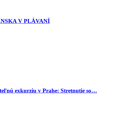
ENSKA V PLÁVANÍ
uteľnú exkurziu v Prahe: Stretnutie so…