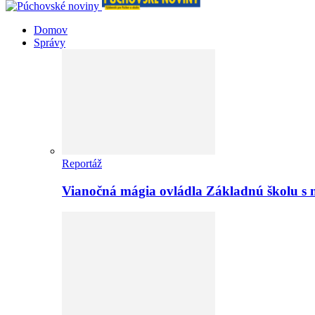
Domov
Správy
Reportáž
Vianočná mágia ovládla Základnú školu s 