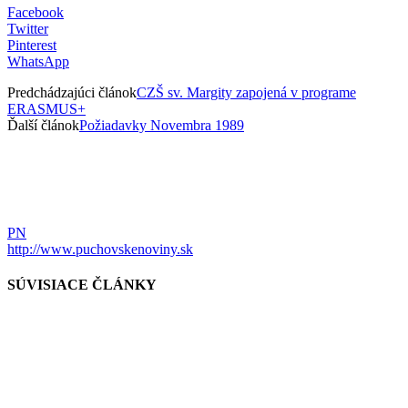
Facebook
Twitter
Pinterest
WhatsApp
Predchádzajúci článok
CZŠ sv. Margity zapojená v programe
ERASMUS+
Ďalší článok
Požiadavky Novembra 1989
PN
http://www.puchovskenoviny.sk
SÚVISIACE ČLÁNKY