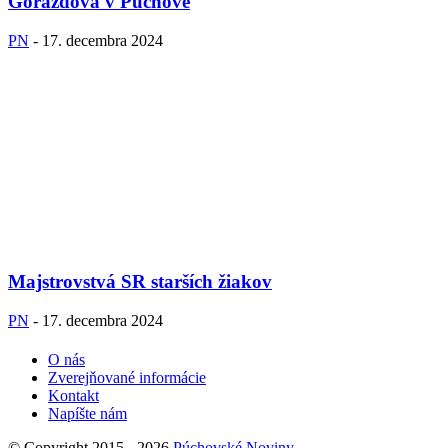
Gorazdova v Púchove
PN
-
17. decembra 2024
Majstrovstvá SR starších žiakov
PN
-
17. decembra 2024
O nás
Zverejňované informácie
Kontakt
Napíšte nám
© Copyright 2015 - 2026
Púchovské Noviny