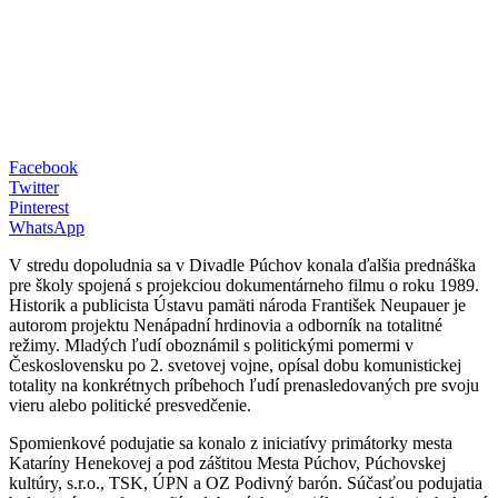
Facebook
Twitter
Pinterest
WhatsApp
V stredu dopoludnia sa v Divadle Púchov konala ďalšia prednáška
pre školy spojená s projekciou dokumentárneho filmu o roku 1989.
Historik a publicista Ústavu pamäti národa František Neupauer je
autorom projektu Nenápadní hrdinovia a odborník na totalitné
režimy. Mladých ľudí oboznámil s politickými pomermi v
Československu po 2. svetovej vojne, opísal dobu komunistickej
totality na konkrétnych príbehoch ľudí prenasledovaných pre svoju
vieru alebo politické presvedčenie.
Spomienkové podujatie sa konalo z iniciatívy primátorky mesta
Kataríny Henekovej a pod záštitou Mesta Púchov, Púchovskej
kultúry, s.r.o., TSK, ÚPN a OZ Podivný barón. Súčasťou podujatia