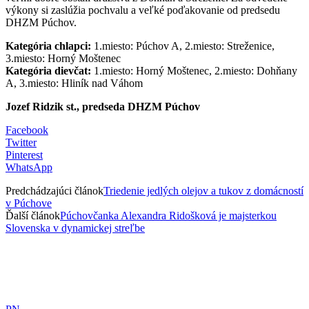
výkony si zaslúžia pochvalu a veľké poďakovanie od predsedu
DHZM Púchov.
Kategória chlapci:
1.miesto: Púchov A, 2.miesto: Streženice,
3.miesto: Horný Moštenec
Kategória dievčat:
1.miesto: Horný Moštenec, 2.miesto: Dohňany
A, 3.miesto: Hliník nad Váhom
Jozef Ridzik st., predseda DHZM Púchov
Facebook
Twitter
Pinterest
WhatsApp
Predchádzajúci článok
Triedenie jedlých olejov a tukov z domácností
v Púchove
Ďalší článok
Púchovčanka Alexandra Ridošková je majsterkou
Slovenska v dynamickej streľbe