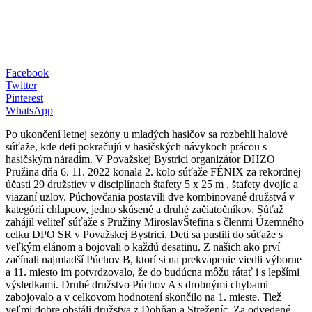
Facebook
Twitter
Pinterest
WhatsApp
Po ukončení letnej sezóny u mladých hasičov sa rozbehli halové
súťaže, kde deti pokračujú v hasičských návykoch prácou s
hasičským náradím. V Považskej Bystrici organizátor DHZO
Pružina dňa 6. 11. 2022 konala 2. kolo súťaže FÉNIX za rekordnej
účasti 29 družstiev v disciplínach štafety 5 x 25 m , štafety dvojíc a
viazaní uzlov. Púchovčania postavili dve kombinované družstvá v
kategórií chlapcov, jedno skúsené a druhé začiatočníkov. Súťaž
zahájil veliteľ súťaže s Pružiny MiroslavŠtefina s členmi Územného
celku DPO SR v Považskej Bystrici. Deti sa pustili do súťaže s
veľkým elánom a bojovali o každú desatinu. Z našich ako prví
začínali najmladší Púchov B, ktorí si na prekvapenie viedli výborne
a 11. miesto im potvrdzovalo, že do budúcna môžu rátať i s lepšími
výsledkami. Druhé družstvo Púchov A s drobnými chybami
zabojovalo a v celkovom hodnotení skončilo na 1. mieste. Tiež
veľmi dobre obstáli družstva z Dohňan a Streženíc. Za odvedené