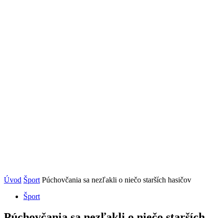
Úvod
Šport
Púchovčania sa nezľakli o niečo starších hasičov
Šport
Púchovčania sa nezľakli o niečo starších