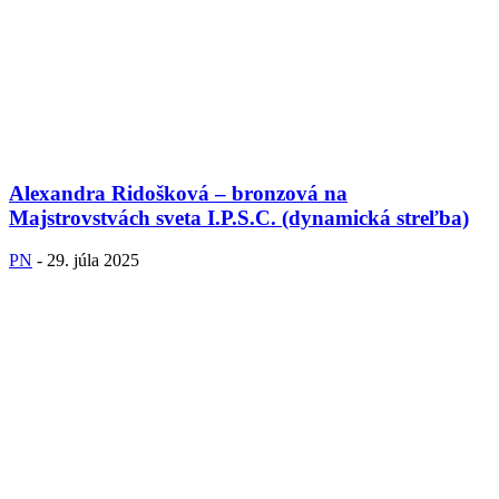
Alexandra Ridošková – bronzová na
Majstrovstvách sveta I.P.S.C. (dynamická streľba)
PN
-
29. júla 2025