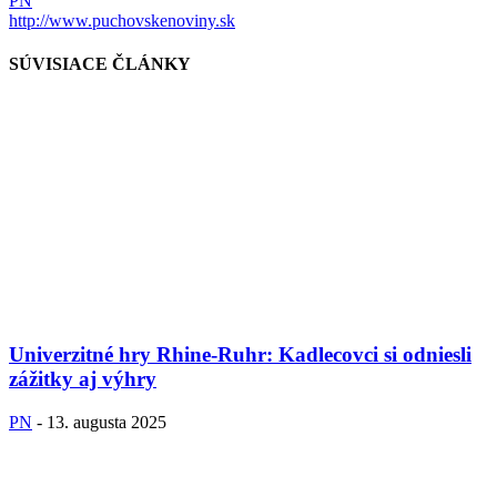
PN
http://www.puchovskenoviny.sk
SÚVISIACE ČLÁNKY
Univerzitné hry Rhine-Ruhr: Kadlecovci si odniesli
zážitky aj výhry
PN
-
13. augusta 2025