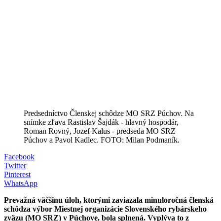
Predsedníctvo Členskej schôdze MO SRZ Púchov. Na
snímke zľava Rastislav Šajdák - hlavný hospodár,
Roman Rovný, Jozef Kalus - predseda MO SRZ
Púchov a Pavol Kadlec. FOTO: Milan Podmaník.
Facebook
Twitter
Pinterest
WhatsApp
Prevažná väčšinu úloh, ktorými zaviazala minuloročná členská
schôdza výbor Miestnej organizácie Slovenského rybárskeho
zväzu (MO SRZ) v Púchove, bola splnená. Vyplýva to z