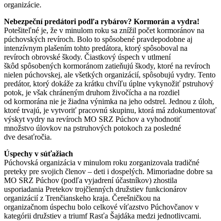
organizácie.
Nebezpeční predátori podľa rybárov? Kormorán a vydra!
Potešiteľné je, že v minulom roku sa znížil počet kormoránov na
púchovských revíroch. Bolo to spôsobené pravdepodobne aj
intenzívnym plašením tohto predátora, ktorý spôsoboval na
revíroch obrovské škody. Čiastkový úspech v utlmení
škôd spôsobených kormoránom zatieňujú škody, ktoré na revíroch
nielen púchovskej, ale všetkých organizácií, spôsobujú vydry. Tento
predátor, ktorý dokáže za krátku chvíľu úplne vykynožiť pstruhový
potok, je však chráneným druhom živočícha a na rozdiel
od kormorána nie je žiadna výnimka na jeho odstrel. Jednou z úloh,
ktoré trvajú, je vytvoriť pracovnú skupinu, ktorá má zdokumentovať
výskyt vydry na revíroch MO SRZ Púchov a vyhodnotiť
množstvo úlovkov na pstruhových potokoch za posledné
dve desaťročia.
Úspechy v súťažiach
Púchovská organizácia v minulom roku zorganizovala tradičné
preteky pre svojich členov – deti i dospelých. Mimoriadne dobre sa
MO SRZ Púchov (podľa vyjadrení účastníkov) zhostila
usporiadania Pretekov trojčlenných družstiev funkcionárov
organizácií z Trenčianskeho kraja. Čerešničkou na
organizačnom úspechu bolo celkové víťazstvo Púchovčanov v
kategórii družstiev a triumf Rasťa Šajdáka medzi jednotlivcami.