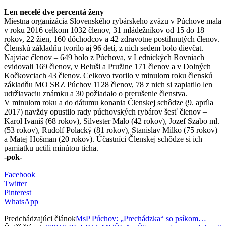
Len necelé dve percentá ženy
Miestna organizácia Slovenského rybárskeho zväzu v Púchove mala
v roku 2016 celkom 1032 členov, 31 mládežníkov od 15 do 18
rokov, 22 žien, 160 dôchodcov a 42 zdravotne postihnutých členov.
Členskú základňu tvorilo aj 96 detí, z nich sedem bolo dievčat.
Najviac členov – 649 bolo z Púchova, v Lednických Rovniach
evidovali 169 členov, v Beluši a Pružine 171 členov a v Dolných
Kočkovciach 43 členov. Celkovo tvorilo v minulom roku členskú
základňu MO SRZ Púchov 1128 členov, 78 z nich si zaplatilo len
udržiavaciu známku a 30 požiadalo o prerušenie členstva.
V minulom roku a do dátumu konania Členskej schôdze (9. apríla
2017) navždy opustilo rady púchovských rybárov šesť členov –
Karol Ivaniš (68 rokov), Silvester Malo (42 rokov), Jozef Szabo ml.
(53 rokov), Rudolf Polacký (81 rokov), Stanislav Milko (75 rokov)
a Matej Hošman (20 rokov). Účastníci Členskej schôdze si ich
pamiatku uctili minútou ticha.
-pok-
Facebook
Twitter
Pinterest
WhatsApp
Predchádzajúci článok
MsP Púchov: „Prechádzka“ so psíkom…