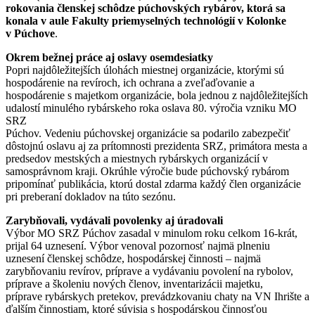
rokovania členskej schôdze púchovských rybárov, ktorá sa
konala v aule Fakulty priemyselných technológií v Kolonke
v Púchove
.
Okrem bežnej práce aj oslavy osemdesiatky
Popri najdôležitejších úlohách miestnej organizácie, ktorými sú
hospodárenie na revíroch, ich ochrana a zveľaďovanie a
hospodárenie s majetkom organizácie, bola jednou z najdôležitejších
udalostí minulého rybárskeho roka oslava 80. výročia vzniku MO
SRZ
Púchov. Vedeniu púchovskej organizácie sa podarilo zabezpečiť
dôstojnú oslavu aj za prítomnosti prezidenta SRZ, primátora mesta a
predsedov mestských a miestnych rybárskych organizácií v
samosprávnom kraji. Okrúhle výročie bude púchovský rybárom
pripomínať publikácia, ktorú dostal zdarma každý člen organizácie
pri preberaní dokladov na túto sezónu.
Zarybňovali, vydávali povolenky aj úradovali
Výbor MO SRZ Púchov zasadal v minulom roku celkom 16-krát,
prijal 64 uznesení. Výbor venoval pozornosť najmä plneniu
uznesení členskej schôdze, hospodárskej činnosti – najmä
zarybňovaniu revírov, príprave a vydávaniu povolení na rybolov,
príprave a školeniu nových členov, inventarizácii majetku,
príprave rybárskych pretekov, prevádzkovaniu chaty na VN Ihrište a
ďalším činnostiam, ktoré súvisia s hospodárskou činnosťou