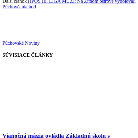
Ďalší článok
TIPOS III. LIGA MUŽI: Na Žitnom ostrove vydolovali
Púchovčania bod
Púchovské Noviny
SÚVISIACE ČLÁNKY
Vianočná mágia ovládla Základnú školu s