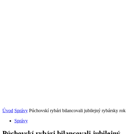
Úvod
Správy
Púchovskí rybári bilancovali jubilejný rybársky rok
Správy
Púchovskí rybári bilancovali jubilejný