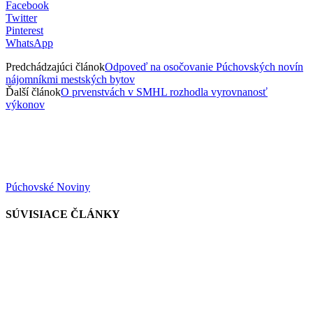
Facebook
Twitter
Pinterest
WhatsApp
Predchádzajúci článok
Odpoveď na osočovanie Púchovských novín
nájomníkmi mestských bytov
Ďalší článok
O prvenstvách v SMHL rozhodla vyrovnanosť
výkonov
Púchovské Noviny
SÚVISIACE ČLÁNKY