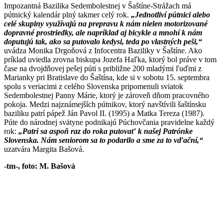
Impozantná Bazilika Sedembolestnej v Šaštíne-Strážach má
pútnický kalendár plný takmer celý rok.
„Jednotliví pútnici alebo
celé skupiny využívajú na prepravu k nám nielen motorizované
dopravné prostriedky, ale napríklad aj bicykle a mnohí k nám
doputujú tak, ako sa putovalo kedysi, teda po vlastných peši,“
uvádza Monika Drgoňová z Infocentra Baziliky v Šaštíne. Ako
príklad uviedla zrovna biskupa Jozefa Haľka, ktorý bol práve v tom
čase na dvojdňovej pešej púti s približne 200 mladými ľuďmi z
Marianky pri Bratislave do Šaštína, kde si v sobotu 15. septembra
spolu s veriacimi z celého Slovenska pripomenuli sviatok
Sedembolestnej Panny Márie, ktorý je zároveň dňom pracovného
pokoja. Medzi najznámejších pútnikov, ktorý navštívili šaštínsku
baziliku patrí pápež Ján Pavol II. (1995) a Matka Tereza (1987).
Púte do národnej svätyne podnikajú Púchovčania pravidelne každý
rok:
„Patrí sa aspoň raz do roka putovať k našej Patrónke
Slovenska. Nám seniorom sa to podarilo a sme za to vďační,“
uzatvára Margita Bašová.
-tm-, foto: M. Bašová