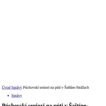
Úvod
Správy
Púchovskí seniori na púti v Šaštíne-Strážach
Správy
Púchovskí seniori na púti v Šaštíne-