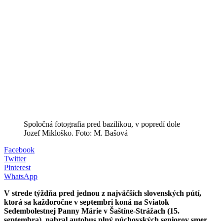
Spoločná fotografia pred bazilikou, v popredí dole
Jozef Mikloško. Foto: M. Bašová
Facebook
Twitter
Pinterest
WhatsApp
V strede týždňa pred jednou z najväčších slovenských pútí,
ktorá sa každoročne v septembri koná na Sviatok
Sedembolestnej Panny Márie v Šaštíne-Strážach (15.
septembra), nabral autobus plný púchovských seniorov smer