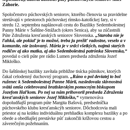
Záhorie.
Spoločenstvo púchovských seniorov, ktorého členovia sa pravidelne
stretávajú v priestoroch púchovskej rímsko-katolíckej fary, si v
stredu 12. septembra naplánovali cestu do Baziliky Sedembolestnej
Panny Márie v Šaštíne-Strážach (okres Senica), aby sa zúčastnili
Púte Združenia kresťanských seniorov Slovenska.
„Staroba nie je
ľahká, ale pokiaľ je to možné, treba ju prežiť radostne, veselo a v
komunite, nie izolovaný. Mária je v srdci všetkých, najmä starých
rodičov aj ako matka, aj ako Sedembolestná patrónka Slovenska,“
povedal o cieli púte pre rádio Lumen predseda združenia Jozef
Mikloško.
Do šaštínskej baziliky zavítala približne tisícka pútnikov, ktorých
čakal celodenný duchovný program.
„Ráno o pol deviatej to bol
ruženec k Sedembolestnej Panne Márii, nasledovala slávnostná
svätá omša celebrovaná bratislavským pomocným biskupom
Jozefom Haľkom. Po nej sa nám prihovoril predseda Združenia
kresťanských seniorov Jozef Mikloško,“
vymenováva
dopoludňajší program púte Margita Bašová, predsedníčka
púchovského klubu kresťanskcýh seniorov. Dôchodcovia mali
priestor aj na krátku individuálnu prehliadku komplexu baziliky a po
obede a obedňajšej prestávke púť zakončili krížovou cestou a
záverečným požehnaním.