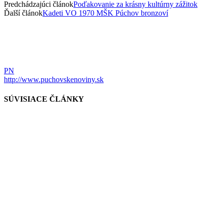
Predchádzajúci článok
Poďakovanie za krásny kultúrny zážitok
Ďalší článok
Kadeti VO 1970 MŠK Púchov bronzoví
PN
http://www.puchovskenoviny.sk
SÚVISIACE ČLÁNKY