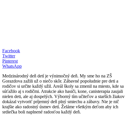
Facebook
Twitter
Pinterest
WhatsApp
Medzinárodný deň detí je výnimočný deň. My sme ho na ZŠ
Gorazdova zažili už o niečo skôr. Zábavné popoludnie pre deti a
rodičov si určite každý užil. Areál školy sa zmenil na miesto, kde sa
súťažilo aj s rodičmi. Atrakcie ako hasiči, kone, canisterapia zaujali
nielen deti, ale aj dospelých. Výborný tím učiteľov a starších žiakov
dokázal vytvoriť príjemný deň plný smiechu a zábavy. Nie je nič
krajšie ako radostný úsmev detí. Želáme všetkým deťom aby ich
srdiečka boli naplnené radosťou každý deň.