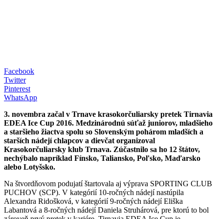
Facebook
Twitter
Pinterest
WhatsApp
3. novembra začal v Trnave krasokorčuliarsky pretek Tirnavia
EDEA Ice Cup 2016. Medzinárodnú súťaž juniorov, mladšieho
a staršieho žiactva spolu so Slovenským pohárom mladších a
starších nádejí chlapcov a dievčat organizoval
Krasokorčuliarsky klub Trnava. Zúčastnilo sa ho 12 štátov,
nechýbalo napríklad Fínsko, Taliansko, Poľsko, Maďarsko
alebo Lotyšsko.
Na štvordňovom podujatí štartovala aj výprava SPORTING CLUB
PUCHOV (SCP). V kategórií 10-ročných nádejí nastúpila
Alexandra Ridošková, v kategórií 9-ročných nádejí Eliška
Labantová a 8-ročných nádejí Daniela Struhárová, pre ktorú to bol
zároveň prvý pretek v kariére. Tirnavia EDEA Ice Cup je