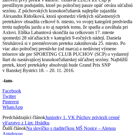
prestížnym podujatím, ktoré po polročnej pauze opäť otvára súťažnú
sezónu. Z púchovských krasokorčuliarok najlepšie zajazdila
Alexandra Ridošková, ktorá spomedzi všetkých súčastnených
pretekárov obsadila celkové 6. miesto, vo svojej kategórii predviedla
tretiu najlepšiu jazdu a to aj napriek tomu, že spadla a zaváhala pri
Axlovi. Eliška Labantová skončila na celkovom 17. mieste
spomedzi 28 súťažiacich v kategórii 9-ročných nádejí. Daniela
Struhárová si v premiérovom preteku zaknihovala 25. miesto. Po
viac ako polročnej prestávke (od marca) a nedávnej výmene
trénerov ide pre SPORTING CLUB PUCHOV (SCP) o vydarený
štart do nastávajúcej krasokorčuliarskej súťažnej sezóny. Najbližší
pretek, ktorý pretekárky absolvujú bude Grand Prix SNP
v Banskej Bystrici 18. – 20. 11. 2016.
-tam-
Facebook
Twitter
Pinterest
WhatsApp
Predchádzajúci článok
Juniorky 1. VK Púchov priviezli cenné
víťazstvo z Lipt. Hrádku
Ďalší článok
Na slovíčko s riaditeľkou MŠ Nosice – Alenou
Antalovou