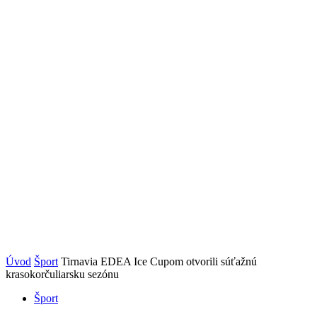
Úvod
Šport
Tirnavia EDEA Ice Cupom otvorili súťažnú
krasokorčuliarsku sezónu
Šport