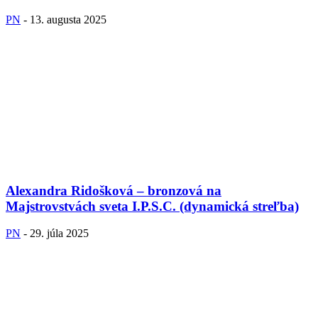
PN
-
13. augusta 2025
Alexandra Ridošková – bronzová na
Majstrovstvách sveta I.P.S.C. (dynamická streľba)
PN
-
29. júla 2025