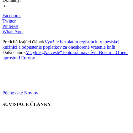
Dohňany.
-r-
Facebook
Twitter
Pinterest
WhatsApp
Predchádzajúci článok
Využite bezplatnú registráciu v mestskej
knižnici a odpustenie poplatkov za oneskorené vrátenie kníh
Ďalší článok
V cykle „Na ceste“ tentokrát navštívili Bosnu – Orient
uprostred Európy
Púchovské Noviny
SÚVISIACE ČLÁNKY