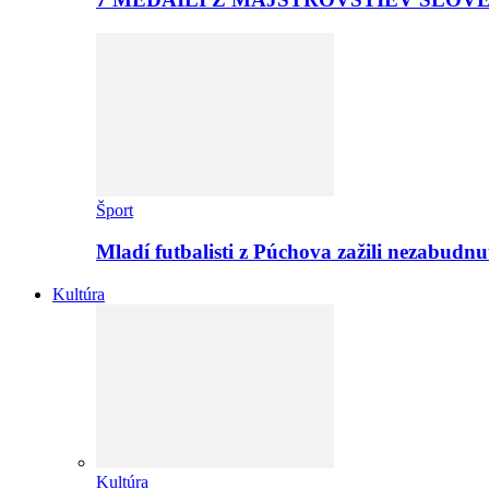
Šport
Mladí futbalisti z Púchova zažili nezabudn
Kultúra
Kultúra