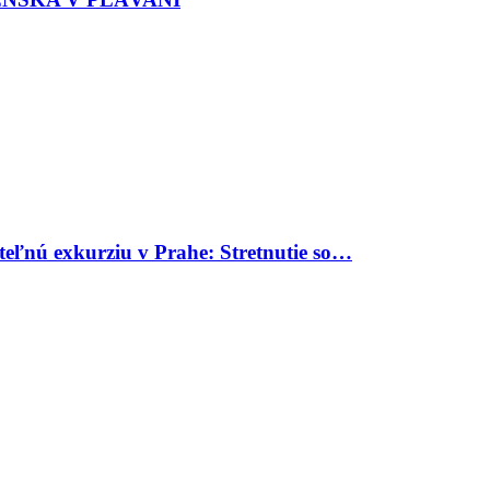
uteľnú exkurziu v Prahe: Stretnutie so…