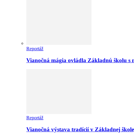
Reportáž
Vianočná mágia ovládla Základnú školu s 
Reportáž
Vianočná výstava tradícií v Základnej ško