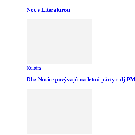
Noc s Literatúrou
Kultúra
Dhz Nosice pozývajú na letnú párty s d