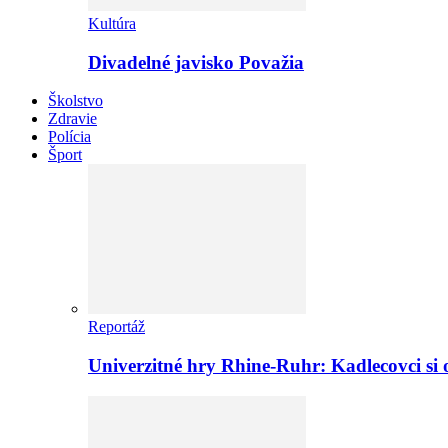
Kultúra
Divadelné javisko Považia
Školstvo
Zdravie
Polícia
Šport
Reportáž
Univerzitné hry Rhine-Ruhr: Kadlecovci si o