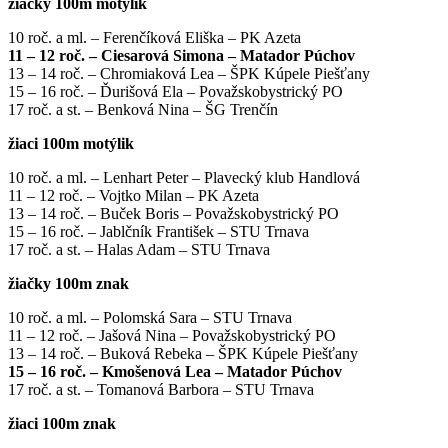
žiačky 100m motýlik
10 roč. a ml. – Ferenčíková Eliška – PK Azeta
11 – 12 roč. – Ciesarová Simona – Matador Púchov
13 – 14 roč. – Chromiaková Lea – ŠPK Kúpele Piešťany
15 – 16 roč. – Ďurišová Ela – Považskobystrický PO
17 roč. a st. – Benková Nina – ŠG Trenčín
žiaci 100m motýlik
10 roč. a ml. – Lenhart Peter – Plavecký klub Handlová
11 – 12 roč. – Vojtko Milan – PK Azeta
13 – 14 roč. – Buček Boris – Považskobystrický PO
15 – 16 roč. – Jablčník František – STU Trnava
17 roč. a st. – Halas Adam – STU Trnava
žiačky 100m znak
10 roč. a ml. – Polomská Sara – STU Trnava
11 – 12 roč. – Jašová Nina – Považskobystrický PO
13 – 14 roč. – Buková Rebeka – ŠPK Kúpele Piešťany
15 – 16 roč. – Kmošenová Lea – Matador Púchov
17 roč. a st. – Tomanová Barbora – STU Trnava
žiaci 100m znak