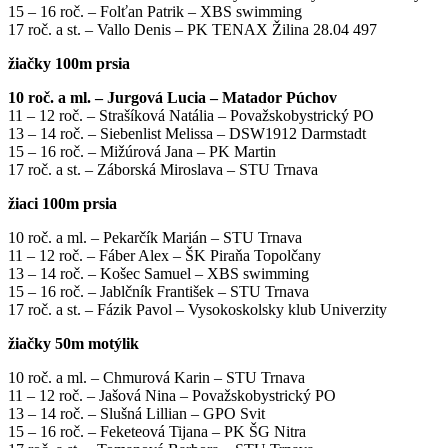
15 – 16 roč. – Folťan Patrik – XBS swimming
17 roč. a st. – Vallo Denis – PK TENAX Žilina 28.04 497
žiačky 100m prsia
10 roč. a ml. – Jurgová Lucia – Matador Púchov
11 – 12 roč. – Strašíková Natália – Považskobystrický PO
13 – 14 roč. – Siebenlist Melissa – DSW1912 Darmstadt
15 – 16 roč. – Mižúrová Jana – PK Martin
17 roč. a st. – Záborská Miroslava – STU Trnava
žiaci 100m prsia
10 roč. a ml. – Pekarčík Marián – STU Trnava
11 – 12 roč. – Fáber Alex – ŠK Piraňa Topolčany
13 – 14 roč. – Košec Samuel – XBS swimming
15 – 16 roč. – Jablčník František – STU Trnava
17 roč. a st. – Fázik Pavol – Vysokoskolsky klub Univerzity
žiačky 50m motýlik
10 roč. a ml. – Chmurová Karin – STU Trnava
11 – 12 roč. – Jašová Nina – Považskobystrický PO
13 – 14 roč. – Slušná Lillian – GPO Svit
15 – 16 roč. – Feketeová Tijana – PK ŠG Nitra