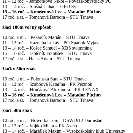
11 – 12 roč. – Jamborková Nikol – Považskobystrický PO
13 – 14 roč. – Slušná Lillian – GPO Svit
15 – 16 roč. – Kmošenová Lea – Matador Púchov
17 roč. a st. – Tomanová Barbora – STU Trnava
žiaci 100m voľný spôsob
10 roč. a ml. – Pekarčík Marián – STU Trnava
11 – 12 roč. – Hazucha Lukáš – PO Spartak Myjava
13 – 14 roč. – Košec Samuel – XBS swimming
15 – 16 roč. – Jablčník František – STU Trnava
17 roč. a st. – Halas Adam – STU Trnava
žiačky 50m znak
10 roč. a ml. – Polomská Sara – STU Trnava
11 – 12 roč. – Szabóová Katarína – PK Pezinok
13 – 14 roč. – Hrnčárová Alexandra – PK TENAX
15 – 16 roč. – Kmošenová Lea – Matador Púchov
17 roč. a st. – Tomanová Barbora – STU Trnava
žiaci 50m znak
10 roč. a ml. – Howorka Tom – DSW1912 Darmstadt
11 – 12 roč. – Vojtko Milan – PK Azeta
13 – 14 roč. – Maršálek Maxim – Vysokoskolsky klub Univerzity