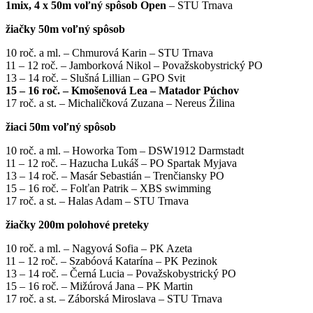
1mix, 4 x 50m voľný spôsob Open
– STU Trnava
žiačky 50m voľný spôsob
10 roč. a ml. – Chmurová Karin – STU Trnava
11 – 12 roč. – Jamborková Nikol – Považskobystrický PO
13 – 14 roč. – Slušná Lillian – GPO Svit
15 – 16 roč. – Kmošenová Lea – Matador Púchov
17 roč. a st. – Michaličková Zuzana – Nereus Žilina
žiaci 50m voľný spôsob
10 roč. a ml. – Howorka Tom – DSW1912 Darmstadt
11 – 12 roč. – Hazucha Lukáš – PO Spartak Myjava
13 – 14 roč. – Masár Sebastián – Trenčiansky PO
15 – 16 roč. – Folťan Patrik – XBS swimming
17 roč. a st. – Halas Adam – STU Trnava
žiačky 200m polohové preteky
10 roč. a ml. – Nagyová Sofia – PK Azeta
11 – 12 roč. – Szabóová Katarína – PK Pezinok
13 – 14 roč. – Černá Lucia – Považskobystrický PO
15 – 16 roč. – Mižúrová Jana – PK Martin
17 roč. a st. – Záborská Miroslava – STU Trnava