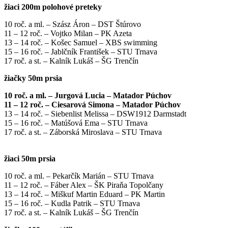
žiaci 200m polohové preteky
10 roč. a ml. – Szász Áron – DST Štúrovo
11 – 12 roč. – Vojtko Milan – PK Azeta
13 – 14 roč. – Košec Samuel – XBS swimming
15 – 16 roč. – Jablčník František – STU Trnava
17 roč. a st. – Kalník Lukáš – ŠG Trenčín
žiačky 50m prsia
10 roč. a ml. – Jurgová Lucia – Matador
Púchov
11 – 12 roč. – Ciesarová Simona – Matador Púchov
13 – 14 roč. – Siebenlist Melissa – DSW1912 Darmstadt
15 – 16 roč. – Matúšová Ema – STU Trnava
17 roč. a st. – Záborská Miroslava – STU Trnava
žiaci 50m prsia
10 roč. a ml. – Pekarčík Marián – STU Trnava
11 – 12 roč. – Fáber Alex – ŠK Piraňa Topolčany
13 – 14 roč. – Miškuf Martin Eduard – PK Martin
15 – 16 roč. – Kudla Patrik – STU Trnava
17 roč. a st. – Kalník Lukáš – ŠG Trenčín