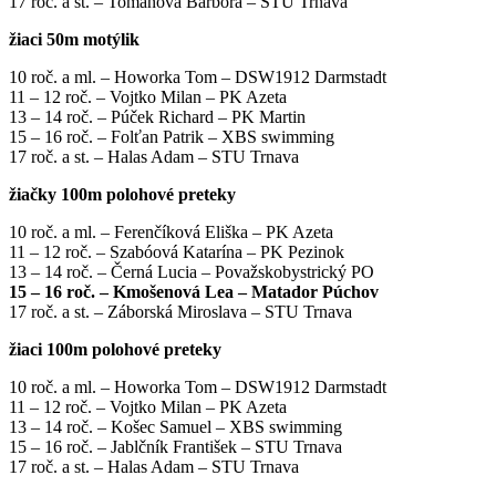
17 roč. a st. – Tomanová Barbora – STU Trnava
žiaci 50m motýlik
10 roč. a ml. – Howorka Tom – DSW1912 Darmstadt
11 – 12 roč. – Vojtko Milan – PK Azeta
13 – 14 roč. – Púček Richard – PK Martin
15 – 16 roč. – Folťan Patrik – XBS swimming
17 roč. a st. – Halas Adam – STU Trnava
žiačky 100m polohové preteky
10 roč. a ml. – Ferenčíková Eliška – PK Azeta
11 – 12 roč. – Szabóová Katarína – PK Pezinok
13 – 14 roč. – Černá Lucia – Považskobystrický PO
15 – 16 roč. – Kmošenová Lea – Matador Púchov
17 roč. a st. – Záborská Miroslava – STU Trnava
žiaci 100m polohové preteky
10 roč. a ml. – Howorka Tom – DSW1912 Darmstadt
11 – 12 roč. – Vojtko Milan – PK Azeta
13 – 14 roč. – Košec Samuel – XBS swimming
15 – 16 roč. – Jablčník František – STU Trnava
17 roč. a st. – Halas Adam – STU Trnava