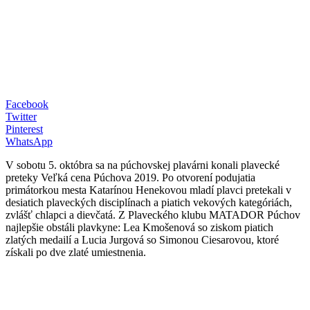
Facebook
Twitter
Pinterest
WhatsApp
V sobotu 5. októbra sa na púchovskej plavárni konali plavecké
preteky Veľká cena Púchova 2019. Po otvorení podujatia
primátorkou mesta Katarínou Henekovou mladí plavci pretekali v
desiatich plaveckých disciplínach a piatich vekových kategóriách,
zvlášť chlapci a dievčatá. Z Plaveckého klubu MATADOR Púchov
najlepšie obstáli plavkyne: Lea Kmošenová so ziskom piatich
zlatých medailí a Lucia Jurgová so Simonou Ciesarovou, ktoré
získali po dve zlaté umiestnenia.