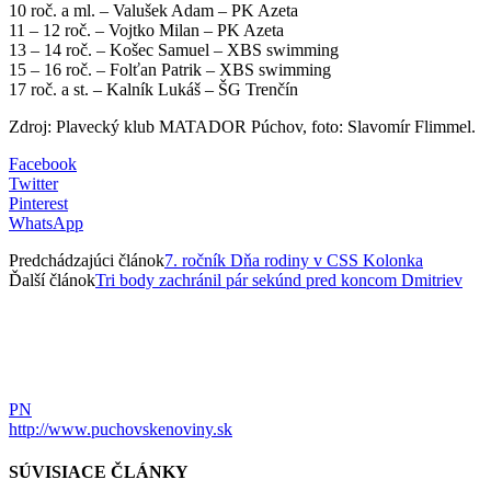
10 roč. a ml. – Valušek Adam – PK Azeta
11 – 12 roč. – Vojtko Milan – PK Azeta
13 – 14 roč. – Košec Samuel – XBS swimming
15 – 16 roč. – Folťan Patrik – XBS swimming
17 roč. a st. – Kalník Lukáš – ŠG Trenčín
Zdroj: Plavecký klub MATADOR Púchov, foto: Slavomír Flimmel.
Facebook
Twitter
Pinterest
WhatsApp
Predchádzajúci článok
7. ročník Dňa rodiny v CSS Kolonka
Ďalší článok
Tri body zachránil pár sekúnd pred koncom Dmitriev
PN
http://www.puchovskenoviny.sk
SÚVISIACE ČLÁNKY