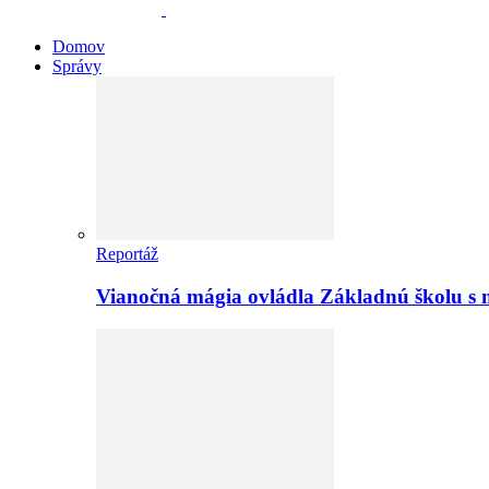
Domov
Správy
Reportáž
Vianočná mágia ovládla Základnú školu s 