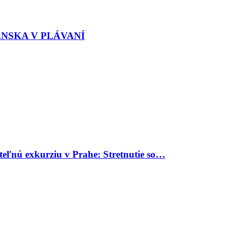
ENSKA V PLÁVANÍ
uteľnú exkurziu v Prahe: Stretnutie so…