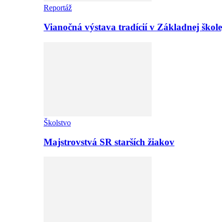
Reportáž
Vianočná výstava tradícií v Základnej ško
Školstvo
Majstrovstvá SR starších žiakov