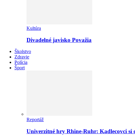
Kultúra
Divadelné javisko Považia
Školstvo
Zdravie
Polícia
Šport
Reportáž
Univerzitné hry Rhine-Ruhr: Kadlecovci si o