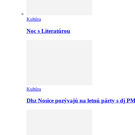
Kultúra
Noc s Literatúrou
Kultúra
Dhz Nosice pozývajú na letnú párty s d