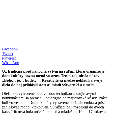
Facebook
Twitter
Pinterest
WhatsApp
Už tradičná predvianočná výtvarná súťaž, ktorú organizuje
dom kultúry pozná mená víťazov. Tento rok niesla názov
„Bolo… je… bude…“. Kreativite sa medze nekládli a svoje
diela do nej prihlásili starí aj mladí výtvarníci a umelci.
Diela boli vytvorené ľubovoľnou technikou a zaujímavými
kombináciami sa premenili na originálne majstrovské kúsky. Práce
boli vo vestibule Domu kultúry vystavené od 1. decembra a prísť
zahlasovať mohol ktokoľvek. Súťažiaci boli rozdelení do dvoch
kategórií: prvá bola určená pre deti a mládež od 10 do 17 rokov a