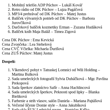
Mobilný telefón ADP Púchov – Lukáš Kováŕ
Retro rádio od DK Púchov – Lujza Pagáčová
MP3/4 prehrávač od DK Púchov – Matej Justus
Balíček výtvarných potrieb od DK Púchov – Barbora
Jurovčíková
Darčekový balíček kozmetiky Erman – Zuzana Hudáková
Balíček kníh Maja Baláž – Timea Zigová
Cena DK Púchov : Ema Kevická
Cena Zvončeka : Lea Stehelová
Cena CVČ Včielka: Michaela Ďurišová
Cena ZUŠ Púchov: Matej Justus
Dospelí:
Víkendový pobyt v Tatraskej Lomnici od Wili Holding –
Martina Bulková
Sada umeleckých fotografií Sylvia Duháčková – Mgr. Pavlína
Prekopová
Sada šperkov zlatníctvo Safír – Anna Hachlincová
Sada umeleckých šperkov, Peknosti spod lipky – Blanka
Bieliková
Farbenie a strih vlasov, salón Daniela – Mariana Pajtášová
Večerné líčenie Domie style – Anna Jakubíková
Sada skla ŠUV Lednické rovne – Stanislav Krško