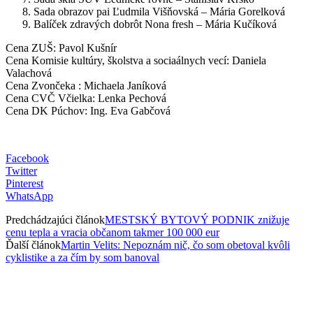
Sada obrazov pai Ľudmila Višňovská – Mária Gorelková
Balíček zdravých dobrôt Nona fresh – Mária Kučíková
Cena ZUŠ: Pavol Kušnír
Cena Komisie kultúry, školstva a sociaálnych vecí: Daniela
Valachová
Cena Zvončeka : Michaela Janíková
Cena CVČ Včielka: Lenka Pechová
Cena DK Púchov: Ing. Eva Gabčová
Facebook
Twitter
Pinterest
WhatsApp
Predchádzajúci článok
MESTSKÝ BYTOVÝ PODNIK znižuje
cenu tepla a vracia občanom takmer 100 000 eur
Ďalší článok
Martin Velits: Nepoznám nič, čo som obetoval kvôli
cyklistike a za čím by som banoval