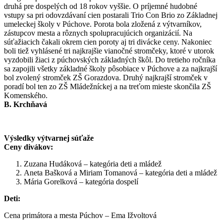
druhá pre dospelých od 18 rokov vyššie. O príjemné hudobné
vstupy sa pri odovzdávaní cien postarali Trio Con Brio zo Základnej
umeleckej školy v Púchove. Porota bola zložená z výtvarníkov,
zástupcov mesta a rôznych spolupracujúcich organizácií. Na
súťažiacich čakali okrem cien poroty aj tri divácke ceny. Nakoniec
boli tiež vyhlásené tri najkrajšie vianočné stromčeky, ktoré v utorok
vyzdobili žiaci z púchovských základných škôl. Do tretieho ročníka
sa zapojili všetky základné školy pôsobiace v Púchove a za najkrajší
bol zvolený stromček ZŠ Gorazdova. Druhý najkrajší stromček v
poradí bol ten zo ZŠ Mládežníckej a na treťom mieste skončila ZŠ
Komenského.
B. Krchňavá
Výsledky výtvarnej súťaže
Ceny divákov:
Zuzana Hudáková – kategória deti a mládež
Aneta Bašková a Miriam Tomanová – kategória deti a mládež
Mária Gorelková – kategória dospelí
Deti:
Cena primátora a mesta Púchov – Ema Ižvoltová