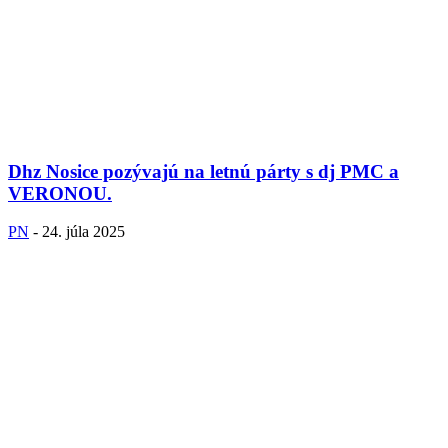
Dhz Nosice pozývajú na letnú párty s dj PMC a
VERONOU.
PN
-
24. júla 2025