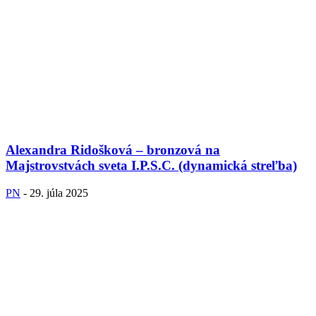
Alexandra Ridošková – bronzová na
Majstrovstvách sveta I.P.S.C. (dynamická streľba)
PN
-
29. júla 2025