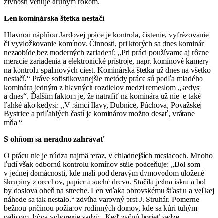
živnosti venuje druhým rokom.
Len kominárska štetka nestačí
Hlavnou náplňou Jardovej práce je kontrola, čistenie, vyfrézovanie
či vyvložkovanie komínov. Činnosti, pri ktorých sa dnes kominár
nezaobíde bez moderných zariadení: „Pri práci používame aj rôzne
meracie zariadenia a elektronické prístroje, napr. komínové kamery
na kontrolu spalinových ciest. Kominárska štetka už dnes na všetko
nestačí.“ Práve sofistikovanejšie metódy práce sú podľa mladého
kominára jedným z hlavných rozdielov medzi remeslom „kedysi
a dnes“. Ďalším faktom je, že natrafiť na kominára už nie je také
ľahké ako kedysi: „V rámci Ilavy, Dubnice, Púchova, Považskej
Bystrice a priľahlých častí je kominárov možno desať, vrátane
mňa.“
S ohňom sa neradno zahrávať
O prácu nie je núdza najmä teraz, v chladnejších mesiacoch. Mnoho
ľudí však odbornú kontrolu komínov stále podceňuje: „Bol som
v jednej domácnosti, kde mali pod deravým dymovodom uložené
škrupiny z orechov, papier a suché drevo. Stačila jedna iskra a bol
by doslova oheň na streche. Len vďaka obrovskému šťastiu a veľkej
náhode sa tak nestalo.“ zdvíha varovný prst J. Struhár. Pomerne
bežnou príčinou požiarov rodinných domov, kde sa kúri tuhým
palivom, býva vyhorenie sadzí: „Keď začnú horieť sadze,