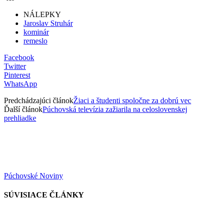
NÁLEPKY
Jaroslav Struhár
kominár
remeslo
Facebook
Twitter
Pinterest
WhatsApp
Predchádzajúci článok
Žiaci a študenti spoločne za dobrú vec
Ďalší článok
Púchovská televízia zažiarila na celoslovenskej
prehliadke
Púchovské Noviny
SÚVISIACE ČLÁNKY