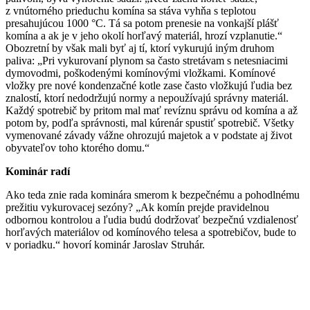
z vnútorného prieduchu komína sa stáva vyhňa s teplotou
presahujúcou 1000 °C. Tá sa potom prenesie na vonkajší plášť
komína a ak je v jeho okolí horľavý materiál, hrozí vzplanutie.“
Obozretní by však mali byť aj tí, ktorí vykurujú iným druhom
paliva: „Pri vykurovaní plynom sa často stretávam s netesniacimi
dymovodmi, poškodenými komínovými vložkami. Komínové
vložky pre nové kondenzačné kotle zase často vložkujú ľudia bez
znalostí, ktorí nedodržujú normy a nepoužívajú správny materiál.
Každý spotrebič by pritom mal mať revíznu správu od komína a až
potom by, podľa správnosti, mal kúrenár spustiť spotrebič. Všetky
vymenované závady vážne ohrozujú majetok a v podstate aj život
obyvateľov toho ktorého domu.“
Kominár radí
Ako teda znie rada kominára smerom k bezpečnému a pohodlnému
prežitiu vykurovacej sezóny? „Ak komín prejde pravidelnou
odbornou kontrolou a ľudia budú dodržovať bezpečnú vzdialenosť
horľavých materiálov od komínového telesa a spotrebičov, bude to
v poriadku.“ hovorí kominár Jaroslav Struhár.