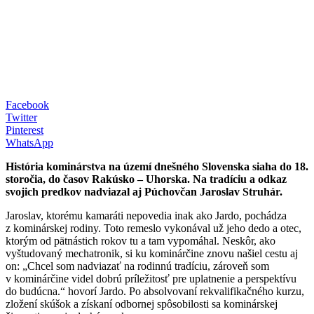
Facebook
Twitter
Pinterest
WhatsApp
História kominárstva na území dnešného Slovenska siaha do 18.
storočia, do časov Rakúsko – Uhorska. Na tradíciu a odkaz
svojich predkov nadviazal aj Púchovčan Jaroslav Struhár.
Jaroslav, ktorému kamaráti nepovedia inak ako Jardo, pochádza
z kominárskej rodiny. Toto remeslo vykonával už jeho dedo a otec,
ktorým od pätnástich rokov tu a tam vypomáhal. Neskôr, ako
vyštudovaný mechatronik, si ku kominárčine znovu našiel cestu aj
on: „Chcel som nadviazať na rodinnú tradíciu, zároveň som
v kominárčine videl dobrú príležitosť pre uplatnenie a perspektívu
do budúcna.“ hovorí Jardo. Po absolvovaní rekvalifikačného kurzu,
zložení skúšok a získaní odbornej spôsobilosti sa kominárskej