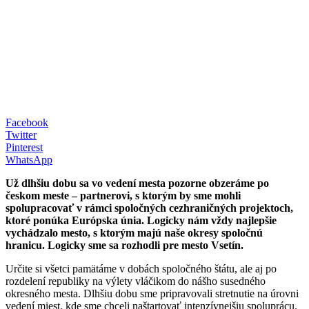
Facebook
Twitter
Pinterest
WhatsApp
Už dlhšiu dobu sa vo vedení mesta pozorne obzeráme po
českom meste – partnerovi, s ktorým by sme mohli
spolupracovať v rámci spoločných cezhraničných projektoch,
ktoré ponúka Európska únia. Logicky nám vždy najlepšie
vychádzalo mesto, s ktorým majú naše okresy spoločnú
hranicu. Logicky sme sa rozhodli pre mesto Vsetín.
Určite si všetci pamätáme v dobách spoločného štátu, ale aj po
rozdelení republiky na výlety vláčikom do nášho susedného
okresného mesta. Dlhšiu dobu sme pripravovali stretnutie na úrovni
vedení miest, kde sme chceli naštartovať intenzívnejšiu spoluprácu.