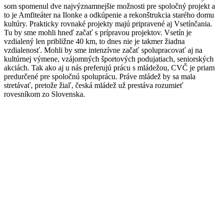
som spomenul dve najvýznamnejšie možnosti pre spoločný projekt a
to je Amfiteáter na Ilonke a odkúpenie a rekonštrukcia starého domu
kultúry. Prakticky rovnaké projekty majú pripravené aj Vsetínčania.
Tu by sme mohli hneď začať s prípravou projektov. Vsetín je
vzdialený len približne 40 km, to dnes nie je takmer žiadna
vzdialenosť. Mohli by sme intenzívne začať spolupracovať aj na
kultúrnej výmene, vzájomných športových podujatiach, seniorských
akciách. Tak ako aj u nás preferujú prácu s mládežou, CVČ je priam
predurčené pre spoločnú spoluprácu. Práve mládež by sa mala
stretávať, pretože žiaľ, česká mládež už prestáva rozumieť
rovesníkom zo Slovenska.