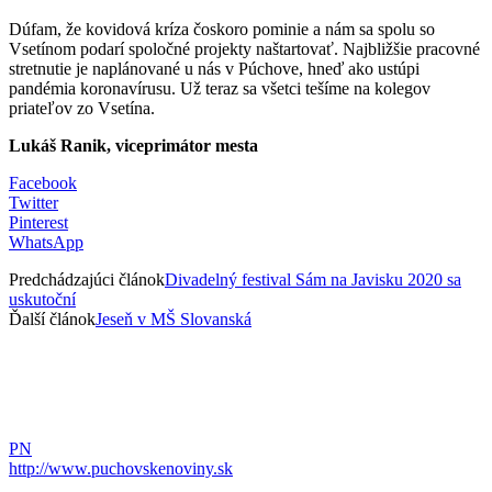
Dúfam, že kovidová kríza čoskoro pominie a nám sa spolu so
Vsetínom podarí spoločné projekty naštartovať. Najbližšie pracovné
stretnutie je naplánované u nás v Púchove, hneď ako ustúpi
pandémia koronavírusu. Už teraz sa všetci tešíme na kolegov
priateľov zo Vsetína.
Lukáš Ranik, viceprimátor mesta
Facebook
Twitter
Pinterest
WhatsApp
Predchádzajúci článok
Divadelný festival Sám na Javisku 2020 sa
uskutoční
Ďalší článok
Jeseň v MŠ Slovanská
PN
http://www.puchovskenoviny.sk