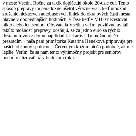
v meste Vsetín. Ročne za taxík doplácajú okolo 20-tisíc eur. Tento
spôsob prepravy im paradoxne ušetril výrazne viac, keď umožnil
zrušenie niektorých autobusových liniek do okrajových častí mesta,
hlavne v doobedňajších hodinách, v čase keď v MHD necestoval
nikto alebo len seniori. Obyvatelia Vsetína veľmi pozitívne uvítali
takúto možnosť prepravy, oceňujú, že za jedno euro sa rýchlo
dostanú rovno z domu napríklad k lekárovi. Tu možno niečo
prezradím – naša pani primátorka Katarína Heneková pripravuje pre
našich občanov spoločne s Červeným krížom niečo podobné, ak nie
lepšie. Verím, že sa nám tento výnimočný projekt pre seniorov
podarí realizovať už v budúcom roku.