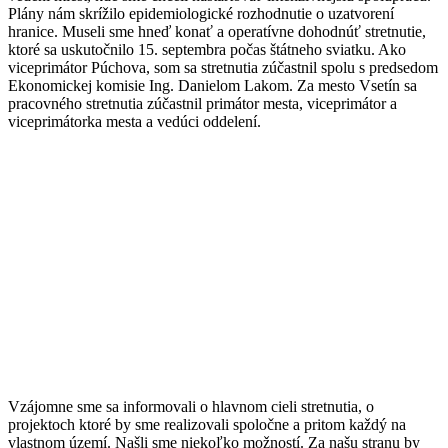
Plány nám skrížilo epidemiologické rozhodnutie o uzatvorení
hranice. Museli sme hneď konať a operatívne dohodnúť stretnutie,
ktoré sa uskutočnilo 15. septembra počas štátneho sviatku. Ako
viceprimátor Púchova, som sa stretnutia zúčastnil spolu s predsedom
Ekonomickej komisie Ing. Danielom Lakom. Za mesto Vsetín sa
pracovného stretnutia zúčastnil primátor mesta, viceprimátor a
viceprimátorka mesta a vedúci oddelení.
Vzájomne sme sa informovali o hlavnom cieli stretnutia, o
projektoch ktoré by sme realizovali spoločne a pritom každý na
vlastnom území. Našli sme niekoľko možností. Za našu stranu by