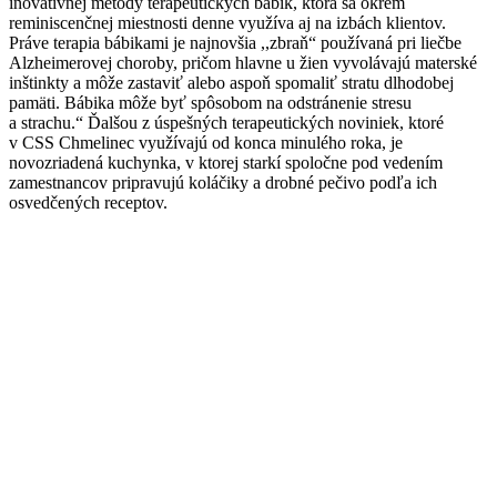
inovatívnej metódy terapeutických bábik, ktorá sa okrem
reminiscenčnej miestnosti denne využíva aj na izbách klientov.
Práve terapia bábikami je najnovšia ,,zbraň“ používaná pri liečbe
Alzheimerovej choroby, pričom hlavne u žien vyvolávajú materské
inštinkty a môže zastaviť alebo aspoň spomaliť stratu dlhodobej
pamäti. Bábika môže byť spôsobom na odstránenie stresu
a strachu.“ Ďalšou z úspešných terapeutických noviniek, ktoré
v CSS Chmelinec využívajú od konca minulého roka, je
novozriadená kuchynka, v ktorej starkí spoločne pod vedením
zamestnancov pripravujú koláčiky a drobné pečivo podľa ich
osvedčených receptov.