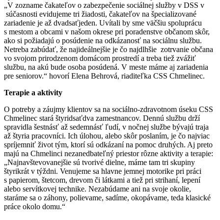
„V zozname čakateľov o zabezpečenie sociálnej služby v DSS v
súčasnosti evidujeme tri žiadosti, čakateľov na špecializované
zariadenie je až dvadsaťjeden. Uvítali by sme väčšiu spoluprácu
s mestom a obcami v našom okrese pri poradenstve občanom skôr,
ako si požiadajú o posúdenie na odkázanosť na sociálnu službu.
Netreba zabúdať, že najideálnejšie je čo najdlhšie zotrvanie občana
vo svojom prirodzenom domácom prostredí a treba tiež zvážiť
službu, na akú bude osoba posúdená. V meste máme aj zariadenia
pre seniorov.“ hovorí Elena Behrová, riaditeľka CSS Chmelinec.
Terapie a aktivity
O potreby a záujmy klientov sa na sociálno-zdravotnom úseku CSS
Chmelinec stará štyridsaťdva zamestnancov. Dennú službu drží
spravidla šestnásť až sedemnásť ľudí, v nočnej službe bývajú traja
až štyria pracovníci. Ich úlohou, alebo skôr poslaním, je čo najviac
spríjemniť život tým, ktorí sú odkázaní na pomoc druhých. Aj preto
majú na Chmelinci nezanedbateľný priestor rôzne aktivity a terapie:
„Najnavštevovanejšie sú tvorivé dielne, máme tam tri skupiny
štyrikrát v týždni. Venujeme sa hlavne jemnej motorike pri práci
s papierom, štetcom, drevom či látkami a tiež pri strihaní, lepení
alebo servítkovej technike. Nezabúdame ani na svoje okolie,
staráme sa o záhony, polievame, sadíme, okopávame, teda klasické
práce okolo domu.“