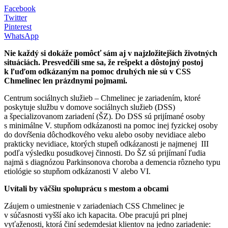
Facebook
Twitter
Pinterest
WhatsApp
Nie každý si dokáže pomôcť sám aj v najzložitejších životných
situáciách. Presvedčili sme sa, že rešpekt a dôstojný postoj
k ľuďom odkázaným na pomoc druhých nie sú v CSS
Chmelinec len prázdnymi pojmami.
Centrum sociálnych služieb – Chmelinec je zariadením, ktoré
poskytuje službu v domove sociálnych služieb (DSS)
a špecializovanom zariadení (ŠZ). Do DSS sú prijímané osoby
s minimálne V. stupňom odkázanosti na pomoc inej fyzickej osoby
do dovŕšenia dôchodkového veku alebo osoby nevidiace alebo
prakticky nevidiace, ktorých stupeň odkázanosti je najmenej III
podľa výsledku posudkovej činnosti. Do ŠZ sú prijímaní ľudia
najmä s diagnózou Parkinsonova choroba a demencia rôzneho typu
etiológie so stupňom odkázanosti V alebo VI.
Uvítali by väčšiu spoluprácu s mestom a obcami
Záujem o umiestnenie v zariadeniach CSS Chmelinec je
v súčasnosti vyšší ako ich kapacita. Obe pracujú pri plnej
vyťaženosti, ktorá činí sedemdesiat klientov na jedno zariadenie: