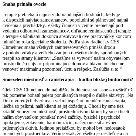
Snaha prináša ovocie
Terapie prebiehajú najmä v dopoludňajších hodinách, kedy je
k dispozícii najviac zamestnancov, popoludní sú plánované najmä
cvičenia a prechádzky. Všetky činnosti v centre prebiehajú pod
vedením odborných zamestnancov, ohľadne reminiscenčnej terapie
a terapie s bábikami dokonca absolvovali dve pracovníčky koncom
minulého roka špeciálne školenia. Podľa slov riaditeľky CSS
Chmelinec snaha všetkých zainteresovaných prináša úrodu
v podobe vďaky a veľkého záujmu o všetky druhy spomínaných
terapií zo strany klientov: „Snažíme sa vytvoriť našim obyvateľom
prostredie čo najviac pripomínajúce domov a hlavne im chceme
venovať maximálnu pozornosť, úctu a rešpekt. Zaslúžia si to.“
Snoezelen miestnosť a canisterapia – hudba blízkej budúcnosti?
Ciele CSS Chmelinec do najbližšej budúcnosti sú jasné – rozšíriť už
tak pomerne bohatú paletu ponúkaných terapií o ďalšie aktivity: „Na
Dni otvorených dverí mala veľmi úspešnú premiéru canisterapia,
liečba so psíkmi, naši klienti sa jej dožadujú. Chceli by sme tiež
zriadiť Snoezelen miestnosť, prostredníctvom ktorej by sme chceli
našim obyvateľom ponúkať nové zážitky, fyzické i psychické
upokojenie, zotavenie, harmonizáciu, načerpanie síl a výber
príjemných aktivít. Jedinou prekážkou by mohol byť nedostatok
finančných prostriedkov. Veríme však, že všetko je riešiteľné a na