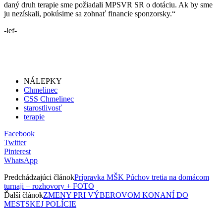
daný druh terapie sme požiadali MPSVR SR o dotáciu. Ak by sme
ju nezískali, pokúsime sa zohnať financie sponzorsky.“
-lef-
NÁLEPKY
Chmelinec
CSS Chmelinec
starostlivosť
terapie
Facebook
Twitter
Pinterest
WhatsApp
Predchádzajúci článok
Prípravka MŠK Púchov tretia na domácom
turnaji + rozhovory + FOTO
Ďalší článok
ZMENY PRI VÝBEROVOM KONANÍ DO
MESTSKEJ POLÍCIE