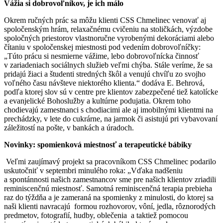
Vážia si dobrovoľníkov, je ich málo
Okrem ručných prác sa môžu klienti CSS Chmelinec venovať aj
spoločenským hrám, relaxačnému cvičeniu na stoličkách, výzdobe
spoločných priestorov vlastnoručne vyrobenými dekoráciami alebo
čítaniu v spoločenskej miestnosti pod vedením dobrovoľníčky:
„Túto prácu si nesmierne vážime, lebo dobrovoľnícka činnosť
v zariadeniach sociálnych služieb veľmi chýba. Stále veríme, že sa
pridajú žiaci a študenti stredných škôl a venujú chvíľu zo svojho
voľného času návšteve niektorého klienta.“ dodáva E. Behrová,
podľa ktorej slov sú v centre pre klientov zabezpečené tiež katolícke
a evanjelické Bohoslužby a kultúrne podujatia. Okrem toho
chodievajú zamestnanci s chodiacimi ale aj imobilnými klientmi na
prechádzky, v lete do cukrárne, na jarmok či asistujú pri vybavovaní
záležitostí na pošte, v bankách a úradoch.
Novinky: spomienková miestnosť a terapeutické bábiky
Veľmi zaujímavý projekt sa pracovníkom CSS Chmelinec podarilo
uskutočniť v septembri minulého roka: „Vďaka nadšeniu
a spontánnosti našich zamestnancov sme pre našich klientov zriadili
reminiscenčnú miestnosť. Samotná reminiscenčná terapia prebieha
raz do týždňa a je zameraná na spomienky z minulosti, do ktorej sa
naši klienti navracajú formou rozhovorov, vôní, jedla, rôznorodých
predmetov, fotografií, hudby, oblečenia a taktiež pomocou