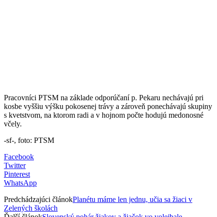
Pracovníci PTSM na základe odporúčaní p. Pekaru nechávajú pri
kosbe vyššiu výšku pokosenej trávy a zároveň ponechávajú skupiny
s kvetstvom, na ktorom radi a v hojnom počte hodujú medonosné
včely.
-sf-, foto: PTSM
Facebook
Twitter
Pinterest
WhatsApp
Predchádzajúci článok
Planétu máme len jednu, učia sa žiaci v
Zelených školách
Ďalší článok
Slovenský pohár žiakov a žiačok vo volejbale