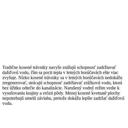
Tradične kosené trávniky navyše znižujú schopnosť zadržiavať
dažďovú vodu, čím sa pocit tepla v letných horúčavách ešte viac
zvyšuje. Nízko kosené trávniky sa v letných horúčavách nedokážu
zregenerovať, strácajú schopnosť zadržiavať zrážkovú vodu, ktorá
bez úžitku odtečie do kanalizácie. Narušený vodný režim vedie k
vysušovaniu krajiny a erózii pôdy. Menej kosené kvetnaté plochy
nepotrebujú umelú závlahu, pretože dokážu lepšie zadržať dažďovú
vodu.