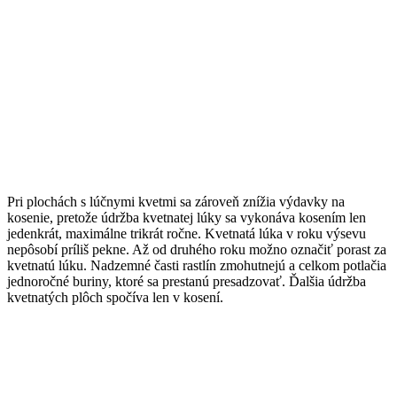
Pri plochách s lúčnymi kvetmi sa zároveň znížia výdavky na
kosenie, pretože údržba kvetnatej lúky sa vykonáva kosením len
jedenkrát, maximálne trikrát ročne. Kvetnatá lúka v roku výsevu
nepôsobí príliš pekne. Až od druhého roku možno označiť porast za
kvetnatú lúku. Nadzemné časti rastlín zmohutnejú a celkom potlačia
jednoročné buriny, ktoré sa prestanú presadzovať. Ďalšia údržba
kvetnatých plôch spočíva len v kosení.