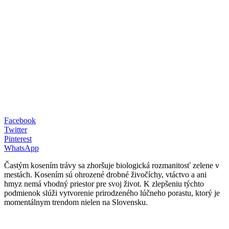
Facebook
Twitter
Pinterest
WhatsApp
Častým kosením trávy sa zhoršuje biologická rozmanitosť zelene v
mestách. Kosením sú ohrozené drobné živočíchy, vtáctvo a ani
hmyz nemá vhodný priestor pre svoj život. K zlepšeniu týchto
podmienok slúži vytvorenie prirodzeného lúčneho porastu, ktorý je
momentálnym trendom nielen na Slovensku.