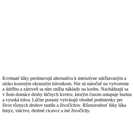
Kvetnaté lúky predstavujú alternatívu k intenzívne udržiavaným a
nízko koseným okrasným trávnikom. Nie sú náročné na vytvorenie
a údržbu a zároveň sa ním znížia náklady na kosbu. Nachádzajú sa
v ňom domáce druhy lúčnych kvetov, ktorým časom ustupuje burina
a vysoká tráva. Lúčne porasty vytvárajú vhodné podmienky pre
život rôznych druhov rastlín a živočíchov. Rôznorodosť lúky láka
hmyz, vtáctvo, drobné cicavce a iné živočíchy.