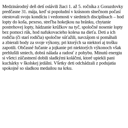
Medzinárodný deň detí oslávili žiaci 1. až 5. ročníka z Gorazdovky
predčasne 31. mája, keď si popoludní v krásnom slnečnom počasí
otestovali svoju kondíciu i vedomosti v siedmich disciplínach – hod
lopty do koša, pexeso, streľba hokejkou na bránku, chytanie
postrehovej lopty, hádzanie krúžkov na tyč, spoločné nosenie lopty
bez pomoci rúk, hod nafukovacieho kolesa na dieťa. Deti a ich
rodičia (či starí rodičia) spoločne súťažili, navzájom si pomáhali
a zbierali body za svoje výkony, pri ktorých sa niektorí aj trošku
zapotili. Občasné fučanie a jojkanie pri niektorých výkonoch však
prehlušili smiech, dobrá nálada a radosť z pohybu. Minutú energiu
si všetci zúčastnení dobili sladkými koláčmi, ktoré upiekli pani
kuchárky v školskej jedálni. Všetky deti odchádzali z podujatia
spokojné so sladkou medailou na krku.