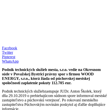
Facebook
Twitter
Pinterest
WhatsApp
Podnik technických služieb mesta, s.r.o. vedie na Okresnom
súde v Považskej Bystrici právny spor s firmou WOOD
ENERGY, s.r.o., ktorá žiada od púchovskej mestskej
spoločnosti zaplatenie pokuty 112.705 eur.
Podnik technických služiebzastupuje JUDr. Anton Školek, ktorý
dňa 29.10.2019 o prebiehajúcom súdnom spore informoval mestské
zastupiteľstvo a púchovskú verejnosť. Po rokovaní mestského
zastupiteľstva Púchovským novinám poskytol aj ďalšie doplňujúce
informácie.