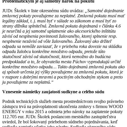
Problematickým je aj samotný nárok na pokutu
JUDr. Školek v liste okresnému súdu uvádza:
„Samotné dojednanie
zmluvnej pokuty považujeme za neplatné. Zmluvná pokuta musí mať
legálny základ, t. j. musí byť v súlade so zákonom a musí byť zo
strany dlžníka splniteľná. Zmluvná pokuta dojednaná v článku 4.6
je neurčitá a jej samotné uplatnenie ako akcesorického inštitútu
závisí od nesplnenia povinnosti žalovaného, ktorej splnenie resp.
nesplnenie nezávisí od vôle žalovaného. Žalovaný ako držiteľ
odpadu sa nemôže zaviazať, že v priebehu roka dovezie na skládku
odpadu žalobcu konkrétne množstvo odpadu, pretože táto
skutočnosť závisí od skutočnosti, ktorú nemožno do budúcna
predpokladať a to, že obyvatelia mesta Púchov vyprodukujú určité
konkrétne množstvo odpadu… Takto dojednanú zmluvnú pokutu ako
aj spôsob určenia jej výšky považujeme za zmluvnú pokutu, ktorá je
v rozpore s dobrými mravmi a poctivým obchodným stykom a preto
ju považujeme za neplatnú.“
Vznesenie námietky zaujatosti sudkyne a celého súdu
Podnik technických služieb mesta prostredníctvom svojho právneho
zástupcu trvá na právoplatnosti ukončenia zmluvy s firmou WOOD
ENERGY v roku 2015 a odmieta jeho nároky na zaplatenie pokuty
112.705 eur. JUDr. Školek poslancom mestského zastupiteľstva
uviedol, že bol šokovaný priebehom súdneho pojednávania, keď
sudkyňa zamietla všetky jeho návrhy. Sudkyňa okresného súdu