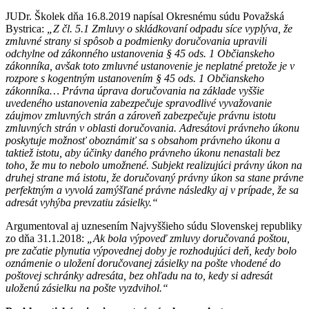
JUDr. Školek dňa 16.8.2019 napísal Okresnému súdu Považská
Bystrica:
„Z čl. 5.1 Zmluvy o skládkovaní odpadu síce vyplýva, že
zmluvné strany si spôsob a podmienky doručovania upravili
odchylne od zákonného ustanovenia § 45 ods. 1 Občianskeho
zákonníka, avšak toto zmluvné ustanovenie je neplatné pretože je v
rozpore s kogentným ustanovením § 45 ods. 1 Občianskeho
zákonníka… Právna úprava doručovania na základe vyššie
uvedeného ustanovenia zabezpečuje spravodlivé vyvažovanie
záujmov zmluvných strán a zároveň zabezpečuje právnu istotu
zmluvných strán v oblasti doručovania. Adresátovi právneho úkonu
poskytuje možnosť oboznámiť sa s obsahom právneho úkonu a
taktiež istotu, aby účinky daného právneho úkonu nenastali bez
toho, že mu to nebolo umožnené. Subjekt realizujúci právny úkon na
druhej strane má istotu, že doručovaný právny úkon sa stane právne
perfektným a vyvolá zamýšľané právne následky aj v prípade, že sa
adresát vyhýba prevzatiu zásielky.“
Argumentoval aj uznesením Najvyššieho súdu Slovenskej republiky
zo dňa 31.1.2018:
„Ak bola výpoveď zmluvy doručovaná poštou,
pre začatie plynutia výpovednej doby je rozhodujúci deň, kedy bolo
oznámenie o uložení doručovanej zásielky na pošte vhodené do
poštovej schránky adresáta, bez ohľadu na to, kedy si adresát
uloženú zásielku na pošte vyzdvihol.“