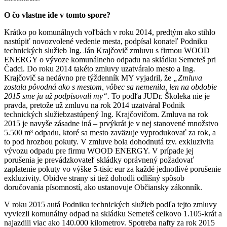
O čo vlastne ide v tomto spore?
Krátko po komunálnych voľbách v roku 2014, predtým ako stihlo
nastúpiť novozvolené vedenie mesta, podpísal konateľ Podniku
technických služieb Ing. Ján Krajčovič zmluvu s firmou WOOD
ENERGY o vývoze komunálneho odpadu na skládku Semeteš pri
Čadci. Do roku 2014 takéto zmluvy uzatváralo mesto a Ing.
Krajčovič sa nedávno pre týždenník MY vyjadril, že
„Zmluva
zostala pôvodná ako s mestom, vôbec sa nemenila, len na obdobie
2015 sme ju už podpisovali my“.
To podľa JUDr. Školeka nie je
pravda, pretože už zmluvu na rok 2014 uzatváral Podnik
technických služiebzastúpený Ing. Krajčovičom. Zmluva na rok
2015 je navyše zásadne iná – prvýkrát je v nej stanovené množstvo
5.500 m³ odpadu, ktoré sa mesto zaväzuje vyprodukovať za rok, a
to pod hrozbou pokuty. V zmluve bola dohodnutá tzv. exkluzivita
vývozu odpadu pre firmu WOOD ENERGY. V prípade jej
porušenia je prevádzkovateľ skládky oprávnený požadovať
zaplatenie pokuty vo výške 5-tisíc eur za každé jednotlivé porušenie
exkluzivity. Obidve strany si tiež dohodli odlišný spôsob
doručovania písomností, ako ustanovuje Občiansky zákonník.
V roku 2015 autá Podniku technických služieb podľa tejto zmluvy
vyviezli komunálny odpad na skládku Semeteš celkovo 1.105-krát a
najazdili viac ako 140.000 kilometrov. Spotreba nafty za rok 2015