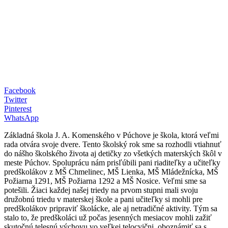
Facebook
Twitter
Pinterest
WhatsApp
Základná škola J. A. Komenského v Púchove je škola, ktorá veľmi
rada otvára svoje dvere. Tento školský rok sme sa rozhodli vtiahnuť
do nášho školského života aj detičky zo všetkých materských škôl v
meste Púchov. Spoluprácu nám prisľúbili pani riaditeľky a učiteľky
predškolákov z MŠ Chmelinec, MŠ Lienka, MŠ Mládežnícka, MŠ
Požiarna 1291, MŠ Požiarna 1292 a MŠ Nosice. Veľmi sme sa
potešili. Žiaci každej našej triedy na prvom stupni mali svoju
družobnú triedu v materskej škole a pani učiteľky si mohli pre
predškolákov pripraviť školácke, ale aj netradičné aktivity. Tým sa
stalo to, že predškoláci už počas jesenných mesiacov mohli zažiť
skutočnú telesnú výchovu vo veľkej telocvični, oboznámiť sa s