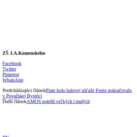
ZŠ J.A.Komenského
Facebook
Twitter
Pinterest
WhatsApp
Predchádzajúci článok
Piate kolo halovej súťaže Fenix pokračovalo
v Považskej Bystrici
Ďalší článok
AMOS potešil veľkých i malých