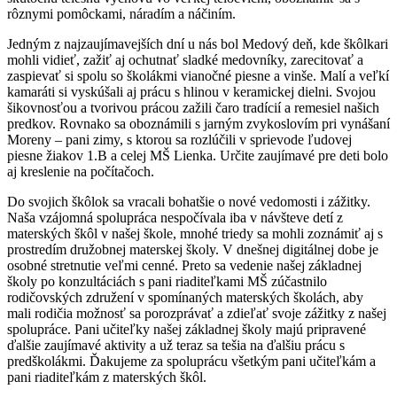
rôznymi pomôckami, náradím a náčiním.
Jedným z najzaujímavejších dní u nás bol Medový deň, kde škôlkari
mohli vidieť, zažiť aj ochutnať sladké medovníky, zarecitovať a
zaspievať si spolu so školákmi vianočné piesne a vinše. Malí a veľkí
kamaráti si vyskúšali aj prácu s hlinou v keramickej dielni. Svojou
šikovnosťou a tvorivou prácou zažili čaro tradícií a remesiel našich
predkov. Rovnako sa oboznámili s jarným zvykoslovím pri vynášaní
Moreny – pani zimy, s ktorou sa rozlúčili v sprievode ľudovej
piesne žiakov 1.B a celej MŠ Lienka. Určite zaujímavé pre deti bolo
aj kreslenie na počítačoch.
Do svojich škôlok sa vracali bohatšie o nové vedomosti i zážitky.
Naša vzájomná spolupráca nespočívala iba v návšteve detí z
materských škôl v našej škole, mnohé triedy sa mohli zoznámiť aj s
prostredím družobnej materskej školy. V dnešnej digitálnej dobe je
osobné stretnutie veľmi cenné. Preto sa vedenie našej základnej
školy po konzultáciách s pani riaditeľkami MŠ zúčastnilo
rodičovských združení v spomínaných materských školách, aby
mali rodičia možnosť sa porozprávať a zdieľať svoje zážitky z našej
spolupráce. Pani učiteľky našej základnej školy majú pripravené
ďalšie zaujímavé aktivity a už teraz sa tešia na ďalšiu prácu s
predškolákmi. Ďakujeme za spoluprácu všetkým pani učiteľkám a
pani riaditeľkám z materských škôl.